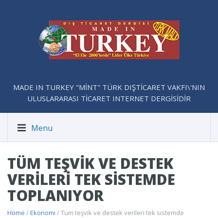
MADE IN TURKEY "MİNT" TÜRK DIŞTİCARET VAKFI\'NIN
ULUSLARARASI TİCARET INTERNET DERGİSİDİR
Menu
TÜM TEŞVIK VE DESTEK
VERILERI TEK SISTEMDE
TOPLANIYOR
Home
/
Ekonomi
/ Tüm teşvik ve destek verileri tek sistemde