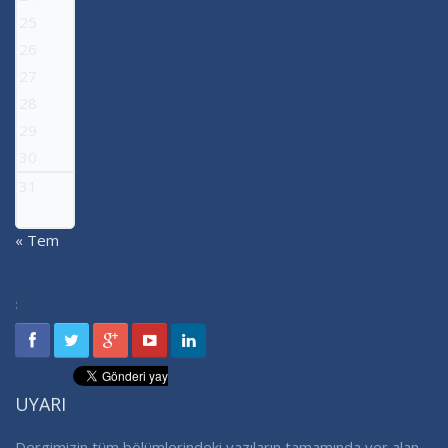
25
26
27
28
29
30
31
« Tem
:
UYARI
Dergimizin tüm bölümlerindeki yazıların tamamında yer alan ,