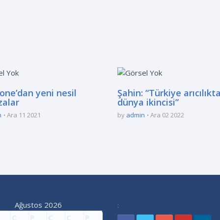
one’dan yeni nesil
Şahin: “Türkiye arıcılıkt
alar
dünya ikincisi”
n
Ara 11 2021
by
admin
Ara 02 2022
Ağustos 2026
:
Ç
P
C
C
P