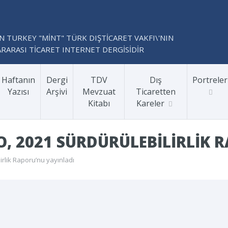
N TURKEY "MİNT" TÜRK DIŞTİCARET VAKFI\'NIN
RARASI TİCARET INTERNET DERGİSİDİR
Haftanın
Dergi
TDV
Dış
Portreler
Yazısı
Arşivi
Mevzuat
Ticaretten
Kitabı
Kareler
, 2021 SÜRDÜRÜLEBILIRLIK 
irlik Raporu’nu yayınladı