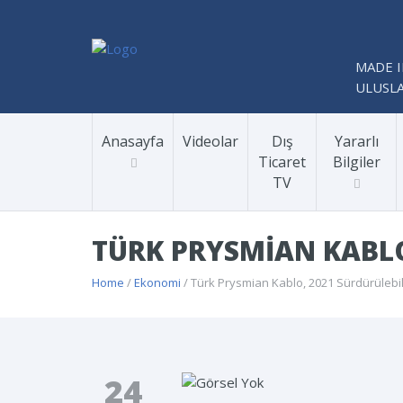
MADE I
ULUSLA
Anasayfa
Videolar
Dış
Yararlı
Ticaret
Bilgiler
TV
TÜRK PRYSMIAN KABLO
Home
/
Ekonomi
/ Türk Prysmian Kablo, 2021 Sürdürülebil
24