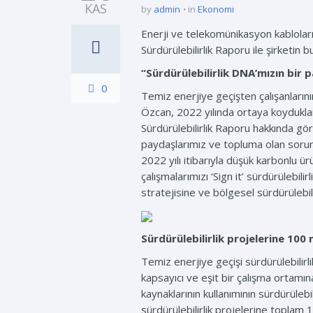
KAS
by
admin
in
Ekonomi
Enerji ve telekomünikasyon kablolar
Sürdürülebilirlik Raporu ile şirketin b
“Sürdürülebilirlik DNA’mızın bir p
0
Temiz enerjiye geçişten çalışanların
Özcan, 2022 yılında ortaya koydukları 
Sürdürülebilirlik Raporu hakkında görü
paydaşlarımız ve topluma olan soruml
2022 yılı itibarıyla düşük karbonlu 
çalışmalarımızı ‘Sign it’ sürdürüleb
stratejisine ve bölgesel sürdürülebi
Sürdürülebilirlik projelerine 100
Temiz enerjiye geçişi sürdürülebilirl
kapsayıcı ve eşit bir çalışma ortamın
kaynaklarının kullanımının sürdürüleb
sürdürülebilirlik projelerine topla