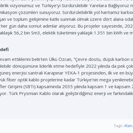
ilirlik vizyonumuz ve Türkiye’yi Sürdürülebilir Yarınlara Bağlıyo
ünikasyon çözümleri sunuyoruz. Sürdürülebilirlik yol haritamız karb
çalışan ve toplum gelişimine katkı sunmak olmak üzere dört alana od
u her gün daha somut adımlar atıyoruz. Bu projeler sayesinde, 2021
aklaşık 56,2 bin Sm3, elektik tüketimini yaklaşık 1.351 bin kWh ve mo
defi
am ettiklerini belirten Ülkü Özcan, “Çevre dostu, düşük karbon salı
bilir dönüşümüne liderlik etme hedefiyle 2022 yılında da pek çok p
güneş enerjisi santrali Karapınar YEKA-1 projesinden, ilk ve en büy
yük fiber optik kablo projelerine kadar Türkiye’nin mega yenilenebi
ler Girişimi (SBTi) kapsamında 2035 yılında kapsam 1 ve kapsam 2
ıyor. Türk Prysmian Kablo olarak geliştirdiğimiz enerji ve farkındalı
Tags:
Alan