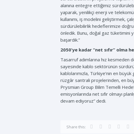
alanına entegre ettiğimiz sürdürüleb
yaparak, yenilikçi enerji ve telekom
kullanımı, iş modelini geliştirmek, 
sürdürülebilirlik hedeflerimize doğr
önledik. Bunu, doğal gaz tüketimini y
başardık.”
2050’ye kadar “net sıfır” olma he
Tasarruf adımlarına hız kesmeden dev
sayesinde kablo sektörünün sürdürüle
kablolarımızla, Türkiye’nin en büyük 
rüzgâr santrali projelerinden, en bü
Prysmian Group Bilim Temelli Hedef
emisyonlarında net sıfır olmayı planl
devam ediyoruz” dedi.
Share this: