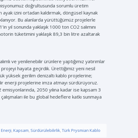
ruz misyonumuz doğrultusunda sorumlu üretim
on ayak izini ortadan kaldırmak, döngüsel kaynak
aklanıyor. Bu alanlarda yürüttüğümüz projelerle
’in yıl sonunda yaklaşık 1000 ton CO2 salımını
torin tüketimini yaklaşık 89,3 bin litre azaltarak
mlı ve yenilenebilir ürünlere yaptığımız yatırımlar
rojeyi hayata geçirdik. Ürettiğimiz yeni nesil
ük yüksek gerilim denizaltı kablo projelerine;
lir enerji projelerine imza atmayı sürdürüyoruz.
 emisyonlarında, 2050 yılına kadar ise kapsam 3
k çalışmaları ile bu global hedeflere katkı sunmaya
,
Enerji
,
Kapsam
,
Sürdürülebilirlik
,
Türk Prysmian Kablo