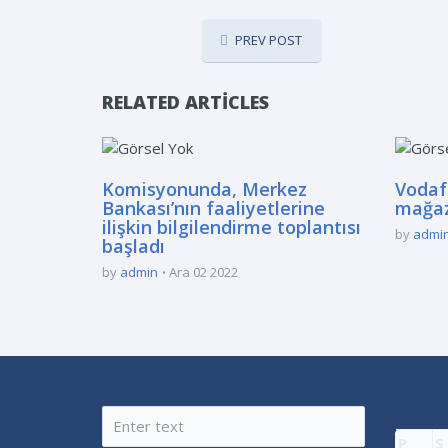
PREV POST
RELATED ARTICLES
Komisyonunda, Merkez
Vodaf
Bankası’nın faaliyetlerine
mağaz
ilişkin bilgilendirme toplantısı
by
admi
başladı
by
admin
Ara 02 2022
P
S