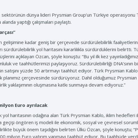
ı sektörünün dünya lideri Prysmian Group’un Türkiye operasyonu Tü
u alanda yaptığı çalışmaları paylaştı.
arçası”
ın gelişimine kadar geniş bir çerçevede sürdürülebilirlik faaliyetle
sürdürülebilirlik yol haritasını kararlılıkla sürdürdüklerini belirtti
şlerini açıklayan Özcan, şöyle konuştu: “Bu yıl ilk kez yayınladığımız
uluk ve taahhütlerimizi paylaşıyoruz. Sürdürülebilirliği DNA’sının
ürün satışını yüzde 50 artırmayı taahhüt ediyor. Türk Prysmian Kab
ilirlik planımız çerçevesinde sürdürüyoruz. Dahil olduğumuz Prysmian
lirlik yaklaşımının oluşmasına katkı sunmaya devam ediyoruz.”
 milyon Euro ayrılacak
ik yol haritasının odağına alan Türk Prysmian Kablo, iklim hedefleri 
a geçişi öngören iş modeli ile ekonomik, sosyal ve çevresel sorumlu
ilirlikte büyük önem taşıdığını belirten Ülkü Özcan, şöyle konuştu;
m 100 milyon Euro yatırım yapmayı taahhüt ediyor. Bu taahhüde verd