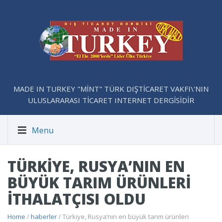
MADE IN TURKEY "MİNT" TÜRK DIŞTİCARET VAKFI\'NIN
ULUSLARARASI TİCARET INTERNET DERGİSİDİR
Menu
TÜRKIYE, RUSYA’NIN EN
BÜYÜK TARIM ÜRÜNLERI
ITHALATÇISI OLDU
Home
/
haberler
/ Türkiye, Rusya’nın en büyük tarım ürünleri