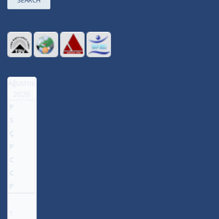
SEARCH
Ağustos
2026
P
S
Ç
P
C
C
P
1