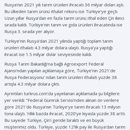
Rusya’nın 2021 yılı tarım ürünleri ihracatı 36 milyar doları aştı.
Bu ülkeden tarım ürünü ithalat rekoru ise Türkiye’ye geçti.
Uzun yıllar Rusya’dan en fazla tarım ürünü ithal eden Çin ikinci
sırada kaldı. Türkiye’nin tarım ve gıda ürünleri ihracatında ise
Rusya 3. sırada yer alıyor.
Türkiye’nin Rusya’dan 2021 yılında yaptığı toplam tarım
ürünleri ithalatı 4.3 milyar dolara ulaştı. Rusya’ya yaptığı
ihracat ise 1.5 milyar dolar seviyesinde kaldı.
Rusya Tarım Bakanlığı’na bağlı Agroexport Federal
Ajansı’ndan yapılan açıklamaya göre, Türkiye’nin 2021’de
Rusya Federasyonu’ ndan tarım ürünleri ithalatı yüzde 38
artışla 4.3 milyar dolara çıktı.
Ayrıntıları turkrus.com’da yayınlanan açıklamada şu bilgilere
yer verildi: “Federal Gümrük Servisi’nden alınan ön verilere
göre 2021’de Rusya’nın Türkiye’ye tarım ihracatı 13 milyon
tona ulaştı. Yıllık bazda ihracat, 2020’ye kıyasla yüzde 38 arttı.
Bu sayede Türkiye, Çin’i geride bıraktı ve en büyük
müşterimiz oldu. Türkiye, yüzde 12’lik pay ile Rusya’dan tarım