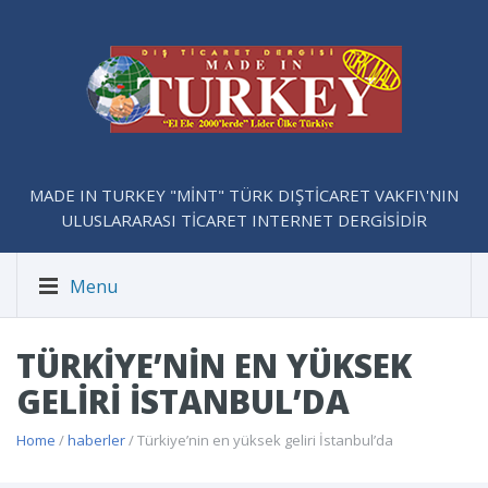
MADE IN TURKEY "MİNT" TÜRK DIŞTİCARET VAKFI\'NIN
ULUSLARARASI TİCARET INTERNET DERGİSİDİR
Menu
TÜRKIYE’NIN EN YÜKSEK
GELIRI İSTANBUL’DA
Home
/
haberler
/ Türkiye’nin en yüksek geliri İstanbul’da