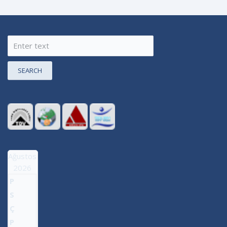
SEARCH
Ağustos
2026
P
S
Ç
P