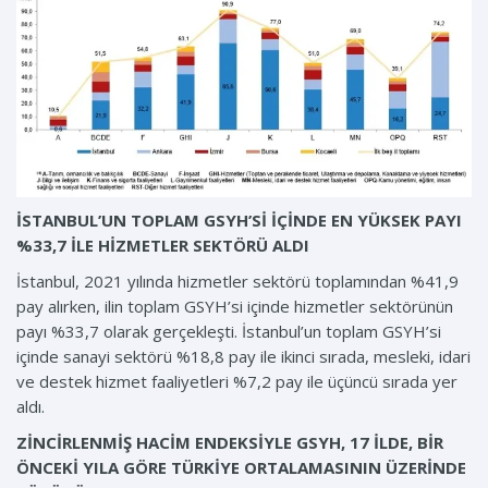
İSTANBUL’UN TOPLAM GSYH’Sİ İÇİNDE EN YÜKSEK PAYI
%33,7 İLE HİZMETLER SEKTÖRÜ ALDI
İstanbul, 2021 yılında hizmetler sektörü toplamından %41,9
pay alırken, ilin toplam GSYH’si içinde hizmetler sektörünün
payı %33,7 olarak gerçekleşti. İstanbul’un toplam GSYH’si
içinde sanayi sektörü %18,8 pay ile ikinci sırada, mesleki, idari
ve destek hizmet faaliyetleri %7,2 pay ile üçüncü sırada yer
aldı.
ZİNCİRLENMİŞ HACİM ENDEKSİYLE GSYH, 17 İLDE, BİR
ÖNCEKİ YILA GÖRE TÜRKİYE ORTALAMASININ ÜZERİNDE