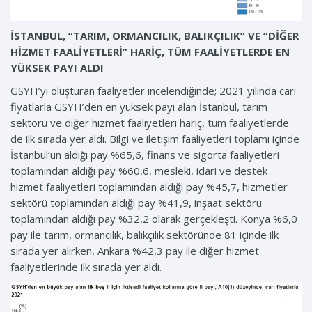
İSTANBUL, “TARIM, ORMANCILIK, BALIKÇILIK” VE “DİĞER
HİZMET FAALİYETLERİ” HARİÇ, TÜM FAALİYETLERDE EN
YÜKSEK PAYI ALDI
GSYH’yi oluşturan faaliyetler incelendiğinde; 2021 yılında cari
fiyatlarla GSYH’den en yüksek payı alan İstanbul, tarım
sektörü ve diğer hizmet faaliyetleri hariç, tüm faaliyetlerde
de ilk sırada yer aldı. Bilgi ve iletişim faaliyetleri toplamı içinde
İstanbul’un aldığı pay %65,6, finans ve sigorta faaliyetleri
toplamından aldığı pay %60,6, mesleki, idari ve destek
hizmet faaliyetleri toplamından aldığı pay %45,7, hizmetler
sektörü toplamından aldığı pay %41,9, inşaat sektörü
toplamından aldığı pay %32,2 olarak gerçekleşti. Konya %6,0
pay ile tarım, ormancılık, balıkçılık sektöründe 81 içinde ilk
sırada yer alırken, Ankara %42,3 pay ile diğer hizmet
faaliyetlerinde ilk sırada yer aldı.