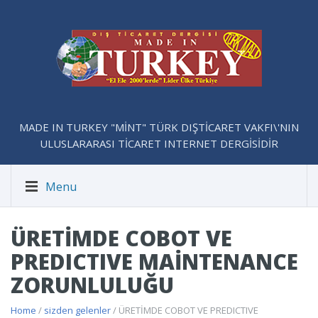
MADE IN TURKEY "MİNT" TÜRK DIŞTİCARET VAKFI\'NIN
ULUSLARARASI TİCARET INTERNET DERGİSİDİR
Menu
ÜRETİMDE COBOT VE
PREDICTIVE MAİNTENANCE
ZORUNLULUĞU
Home
/
sizden gelenler
/ ÜRETİMDE COBOT VE PREDICTIVE