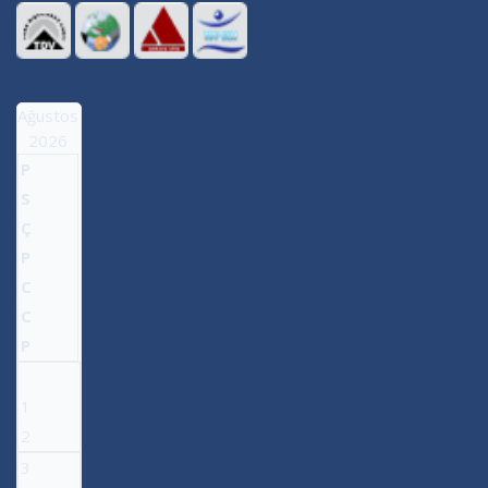
Ağustos
2026
P
S
Ç
P
C
C
P
1
2
3