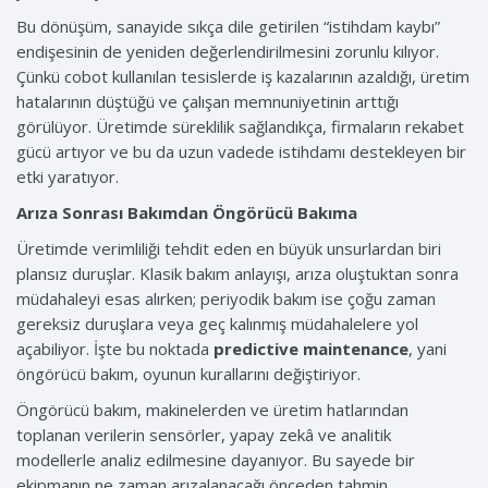
Bu dönüşüm, sanayide sıkça dile getirilen “istihdam kaybı”
endişesinin de yeniden değerlendirilmesini zorunlu kılıyor.
Çünkü cobot kullanılan tesislerde iş kazalarının azaldığı, üretim
hatalarının düştüğü ve çalışan memnuniyetinin arttığı
görülüyor. Üretimde süreklilik sağlandıkça, firmaların rekabet
gücü artıyor ve bu da uzun vadede istihdamı destekleyen bir
etki yaratıyor.
Arıza Sonrası Bakımdan Öngörücü Bakıma
Üretimde verimliliği tehdit eden en büyük unsurlardan biri
plansız duruşlar. Klasik bakım anlayışı, arıza oluştuktan sonra
müdahaleyi esas alırken; periyodik bakım ise çoğu zaman
gereksiz duruşlara veya geç kalınmış müdahalelere yol
açabiliyor. İşte bu noktada
predictive maintenance
, yani
öngörücü bakım, oyunun kurallarını değiştiriyor.
Öngörücü bakım, makinelerden ve üretim hatlarından
toplanan verilerin sensörler, yapay zekâ ve analitik
modellerle analiz edilmesine dayanıyor. Bu sayede bir
ekipmanın ne zaman arızalanacağı önceden tahmin