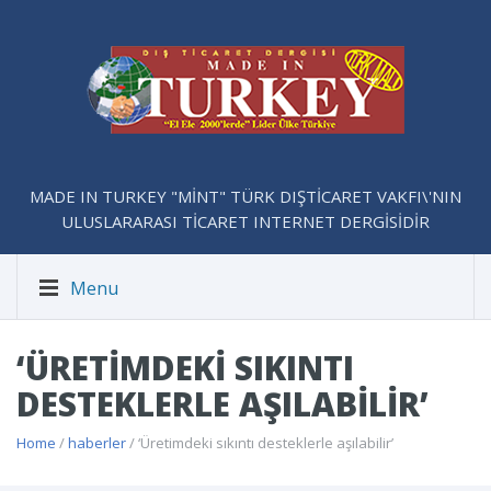
MADE IN TURKEY "MİNT" TÜRK DIŞTİCARET VAKFI\'NIN
ULUSLARARASI TİCARET INTERNET DERGİSİDİR
Menu
‘ÜRETIMDEKI SIKINTI
DESTEKLERLE AŞILABILIR’
Home
/
haberler
/ ‘Üretimdeki sıkıntı desteklerle aşılabilir’