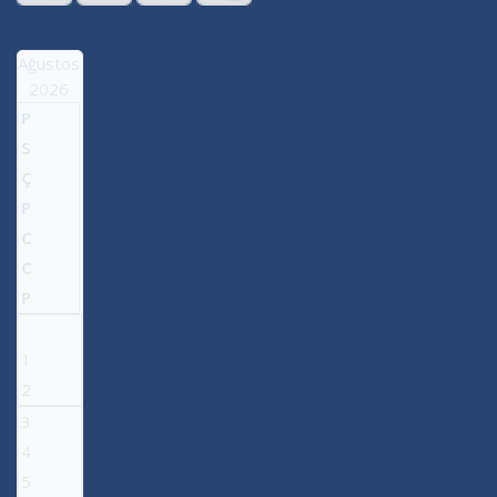
Ağustos
2026
P
S
Ç
P
C
C
P
1
2
3
4
5