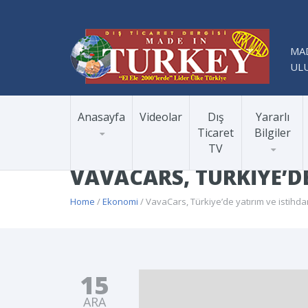
MAD
ULU
Anasayfa
Videolar
Dış
Yararlı
Ticaret
Bilgiler
TV
VAVACARS, TÜRKIYE’DE
Home
/
Ekonomi
/ VavaCars, Türkiye’de yatırım ve istihdam
15
ARA