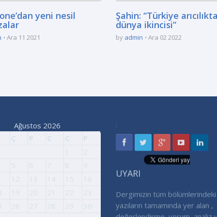
one’dan yeni nesil
Şahin: “Türkiye arıcılıkt
alar
dünya ikincisi”
n
Ara 11 2021
by
admin
Ara 02 2022
Ağustos 2026
:
Ç
P
C
C
P
1
2
5
6
7
8
9
UYARI
1
12
13
14
15
16
8
19
20
21
22
23
Dergimizin tüm bölümlerindeki
5
26
27
28
29
30
yazıların tamamında yer alan ,