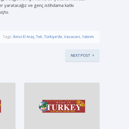
er yaratacağız ve genç istihdama katkı
uştu.
Tags:
İkinci El Araç
,
Tek
,
Türkiye’de
,
Vavacars
,
Yatırım
NEXT POST