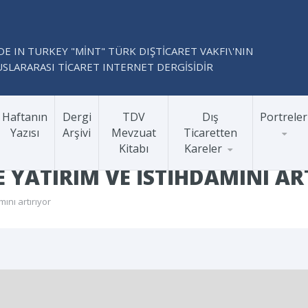
E IN TURKEY "MİNT" TÜRK DIŞTİCARET VAKFI\'NIN
SLARARASI TİCARET INTERNET DERGİSİDİR
Haftanın
Dergi
TDV
Dış
Portreler
Yazısı
Arşivi
Mevzuat
Ticaretten
Kitabı
Kareler
 YATIRIM VE ISTIHDAMINI AR
ını artırıyor