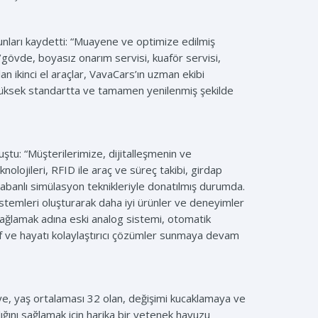
unları kaydetti: “Muayene ve optimize edilmiş
a/gövde, boyasız onarım servisi, kuaför servisi,
lan ikinci el araçlar, VavaCars’ın uzman ekibi
 en yüksek standartta ve tamamen yenilenmiş şekilde
ştu: “Müşterilerimize, dijitalleşmenin ve
lojileri, RFID ile araç ve süreç takibi, girdap
tabanlı simülasyon teknikleriyle donatılmış durumda.
temleri oluşturarak daha iyi ürünler ve deneyimler
sağlamak adına eski analog sistemi, otomatik
if ve hayatı kolaylaştırıcı çözümler sunmaya devam
iye, yaş ortalaması 32 olan, değişimi kucaklamaya ve
lığını sağlamak için harika bir yetenek havuzu