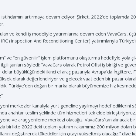
e istihdamını artırmaya devam ediyor. Şirket, 2022’de toplamda 20
or.
ulan ve kendi iş modeliyle yatırımlarına devam eden VavaCars, üçün
ki IRC (Inspection And Reconditioning Center) yatırımlarıyla Türki
lim” ve “en güvenilir” işlem platformunu oluşturma hedefiyle yola ç
ilgili şunları söyledi: “VavaCars olarak Petrol Ofisi iş birliği ve g
ar dolar büyüklüğündeki ikinci el araç pazarıyla Avrupa’da İngilte
i yüksek olarak değerlendiriyor ve gelecek vaat eden bir pazar ola
 aldık. Türkiye’den doğan bir marka olarak büyümemize hız kesme
z”
 yeni merkezler kanalıyla yurt geneline yayılmayı hedeflediklerini 
ında anahtar teslim şeklinde tüm hizmetleri tek elde birleştiriyoru
ene ve araç yenileme merkezi olacağız. VavaCars’tan alınacak bir ar
ımızla birlikte 2022’deki toplam yatırım rakamımız 200 milyon doları 
ını değiştirerek tüketiciler için çıtayı yükseltmiş olacağız.” diye k