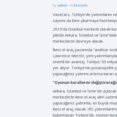
by
admin
in
Ekonomi
VavaCars, Türkiye’de yatırımlarını v
sayısını da bine çıkarmaya hazırlanıy
2019’da İstanbul merkezli olarak kur
yılında Ankara, İstanbul ve İzmir’de
merkezlerini devreye alacak.
İkinci el araç pazarında “anahtar tes
Lawrence Merritt, yeni yatırımlarıyla 
önemli bir avantaj. Türkiye; 50 mily
yer alıyor. Türkiye’nin potansiyelin
yapacağımız yatırımı artırma kararı
“Oyunun kurallarını değiştireceği
Ankara, İstanbul ve İzmir’de açılacak
merkezlerle ikinci el araç alım-satım
yapacağımız yatırımla, en büyük muay
ikinci el araç olacak. IRC yatırımlar
bulunmayan Türkiye’de, oyunun kurallar