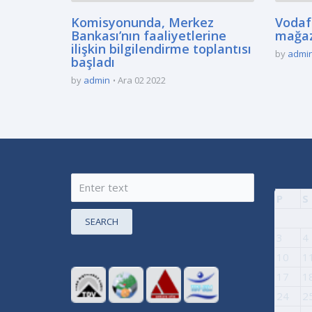
Komisyonunda, Merkez
Vodaf
Bankası’nın faaliyetlerine
mağaz
ilişkin bilgilendirme toplantısı
by
admi
başladı
by
admin
Ara 02 2022
P
S
SEARCH
3
4
10
1
17
1
24
2