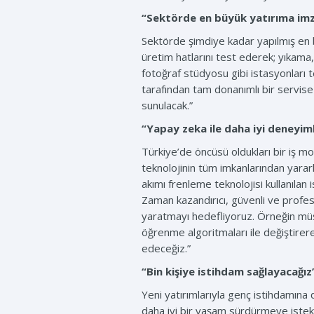
“Sektörde en büyük yatırıma imz
Sektörde şimdiye kadar yapılmış en 
üretim hatlarını test ederek; yıkama,
fotoğraf stüdyosu gibi istasyonları te
tarafından tam donanımlı bir servise 
sunulacak.”
“Yapay zeka ile daha iyi deneyim
Türkiye’de öncüsü oldukları bir iş mo
teknolojinin tüm imkanlarından yarar
akımı frenleme teknolojisi kullanıla
Zaman kazandırıcı, güvenli ve profe
yaratmayı hedefliyoruz. Örneğin müşt
öğrenme algoritmaları ile değiştirer
edeceğiz.”
“Bin kişiye istihdam sağlayacağız
Yeni yatırımlarıyla genç istihdamına
daha iyi bir yaşam sürdürmeye istekli