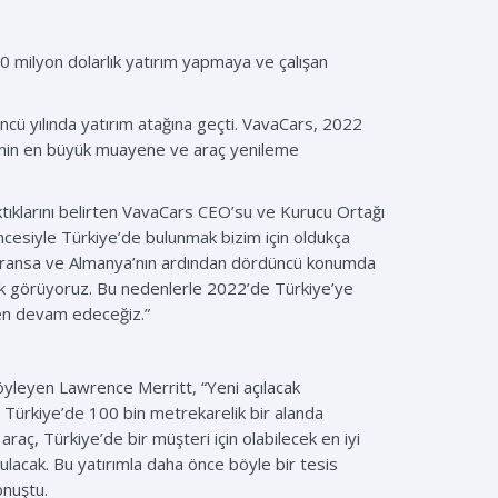
0 milyon dolarlık yatırım yapmaya ve çalışan
cü yılında yatırım atağına geçti. VavaCars, 2022
ye’nin en büyük muayene ve araç yenileme
ıktıklarını belirten VavaCars CEO’su ve Kurucu Ortağı
üvencesiyle Türkiye’de bulunmak bizim için oldukça
re, Fransa ve Almanya’nın ardından dördüncü konumda
rak görüyoruz. Bu nedenlerle 2022’de Türkiye’ye
den devam edeceğiz.”
söyleyen Lawrence Merritt, “Yeni açılacak
z. Türkiye’de 100 bin metrekarelik bir alanda
aç, Türkiye’de bir müşteri için olabilecek en iyi
bulacak. Bu yatırımla daha önce böyle bir tesis
onuştu.