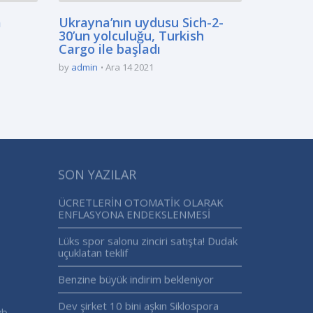
a
Ukrayna’nın uydusu Sich-2-
30’un yolculuğu, Turkish
Cargo ile başladı
by
admin
Ara 14 2021
SON YAZILAR
ÜCRETLERİN OTOMATİK OLARAK
ENFLASYONA ENDEKSLENMESİ
Lüks spor salonu zinciri satışta! Dudak
uçuklatan teklif
Benzine büyük indirim bekleniyor
Dev şirket 10 bini aşkın Siklospora