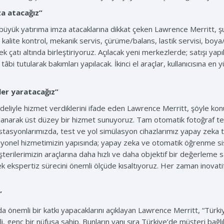
a atacağız”
büyük yatırıma imza atacaklarına dikkat çeken Lawrence Merritt, ş
 kalite kontrol, mekanik servis, çürüme/balans, lastik servisi, boy
k çatı altında birleştiriyoruz. Açılacak yeni merkezlerde; satışı yapı
tâbi tutularak bakımları yapılacak. İkinci el araçlar, kullanıcısına
ler yaratacağız”
deliyle hizmet verdiklerini ifade eden Lawrence Merritt, şöyle konu
lanarak üst düzey bir hizmet sunuyoruz. Tam otomatik fotoğraf tekno
n istasyonlarımızda, test ve yol simülasyon cihazlarımız yapay zeka 
syonel hizmetimizin yapısında; yapay zeka ve otomatik öğrenme sis
erilerimizin araçlarına daha hızlı ve daha objektif bir değerleme 
ek ekspertiz sürecini önemli ölçüde kısaltıyoruz. Her zaman inovat
”
 da önemli bir katkı yapacaklarını açıklayan Lawrence Merritt, “Türk
, genç bir nüfusa sahip. Bunların yanı sıra Türkiye’de müşteri bağlı