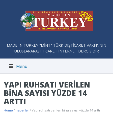
MADE IN TURKEY "MİNT" TÜRK DIŞTİCARET VAKFI\'NIN
ULUSLARARASI TİCARET INTERNET DERGİSİDİR
Menu
YAPI RUHSATI VERILEN
BINA SAYISI YÜZDE 14
ARTTI
Home
/
haberler
/ Yapı ruhsatı verilen bina sayısı yüzde 14 arttı