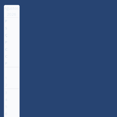
Ağustos
2026
P
S
Ç
P
C
C
P
1
2
3
4
5
6