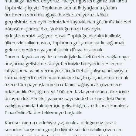
mutluluğa hizmet ediyoruz. Faaliyet gösterdiğimiz alanlarda
toplumla iç içeyiz. Toplumun somut ihtiyaçlarına çözüm
üretmenin sorumluluğuyla hareket ediyoruz. Köklü
geçmişimiz, deneyimlerimizden kaynaklanan gücümüz küresel
dönüşüm içindeki özel yolculuğumuzu başarıyla
birleştirmemizi sağlıyor. Yaşar Topluluğu olarak idealimiz,
ülkemizin kalkınmasına, toplumun gelişimine katkı sağlamak,
gelecek nesillere yaşanabilir bir dünya bırakmak.
Tarıma dayalı sanayide teknolojiyle kaliteli üretim sağlamaya,
araştırma geliştirme faaliyetlerimizle bireylerin beslenme
ihtiyaçlarına yanıt vermeye, sürdürülebilir çalışma anlayışıyla
katma değerli üretim yapmaya ve başta çalışanlarımız olmak
üzere tüm paydaşlarımızın refahını sağlayacak çözümlere
odaklandık. Geçtiğimiz yıl 100’den fazla yeni ürünü tüketiciyle
buluşturduk. Yenilikçi yapımız sayesinde her hanedeki Pınar
varlığını, anında talepler için geliştirdiğimiz e-ticaret kanalımız
PınarOnline’la desteklemeye başladık.
Küresel ısınma nedeniyle yaşamakta olduğumuz çevre
sorunları karşısında geliştirdiğimiz sürdürülebilir çözümler