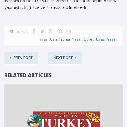
lisansını da Dokuz Eylül Üniversitesi İktisat Anabilim dalında
yapmıştır. İngilizce ve Fransızca bilmektedir.
Share this:
Tags:
Alan
,
Feyhan Yaşar
,
Görev
,
Üyesi
,
Yaşar
PREV POST
NEXT POST
RELATED ARTICLES