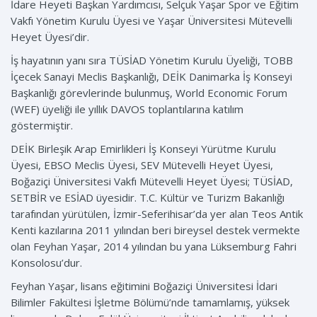
İdare Heyeti Başkan Yardımcısı, Selçuk Yaşar Spor ve Eğitim
Vakfı Yönetim Kurulu Üyesi ve Yaşar Üniversitesi Mütevelli
Heyet Üyesi’dir.
İş hayatının yanı sıra TÜSİAD Yönetim Kurulu Üyeliği, TOBB
İçecek Sanayi Meclis Başkanlığı, DEİK Danimarka İş Konseyi
Başkanlığı görevlerinde bulunmuş, World Economic Forum
(WEF) üyeliği ile yıllık DAVOS toplantılarına katılım
göstermiştir.
DEİK Birleşik Arap Emirlikleri İş Konseyi Yürütme Kurulu
Üyesi, EBSO Meclis Üyesi, SEV Mütevelli Heyet Üyesi,
Boğaziçi Üniversitesi Vakfı Mütevelli Heyet Üyesi; TÜSİAD,
SETBİR ve ESİAD üyesidir. T.C. Kültür ve Turizm Bakanlığı
tarafından yürütülen, İzmir-Seferihisar’da yer alan Teos Antik
Kenti kazılarına 2011 yılından beri bireysel destek vermekte
olan Feyhan Yaşar, 2014 yılından bu yana Lüksemburg Fahri
Konsolosu’dur.
Feyhan Yaşar, lisans eğitimini Boğaziçi Üniversitesi İdari
Bilimler Fakültesi İşletme Bölümü’nde tamamlamış, yüksek