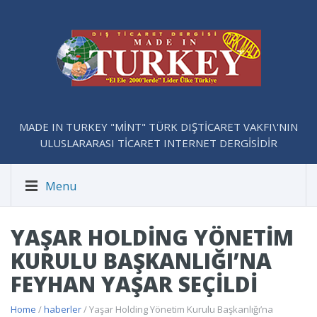
MADE IN TURKEY "MİNT" TÜRK DIŞTİCARET VAKFI\'NIN
ULUSLARARASI TİCARET INTERNET DERGİSİDİR
Menu
YAŞAR HOLDING YÖNETIM
KURULU BAŞKANLIĞI’NA
FEYHAN YAŞAR SEÇILDI
Home
/
haberler
/ Yaşar Holding Yönetim Kurulu Başkanlığı’na