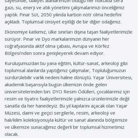
sayesinde, faaliyet alanlarımızın olduğu her noktada sera
gazı, su, enerji ve atık yönetimi çalışmalarımızı önceliğimiz
yaptık. Pınar Süt, 2050 yılında karbon nötr olma hedefini
açıkladı. Toplumsal cinsiyet eşitliği de bir diğer odağımız.
Ekonomiye katkımız, ülke sınırları dışına taşan faaliyetlerimizle
sürüyor. Pınar ve Dyo markalarımızın dünyanın her
coğrafyasında aktif olma çabası, Avrupa ve Körfez
Bölgesi’nden sonra genişleyerek devam ediyor.
Kuruluşumuzdan bu yana eğitim, kültür-sanat, arkeoloji gibi
toplumsal alanlarda yaptığımız çalışmalar, Topluluğumuzun
sürdürülebilir varlık nedeni haline dönüştü. Yaşar Üniversitesi,
akademik başarısıyla bugün ülkemizin önde gelen
üniversitelerinden biri. DYO Resim Ödülleri, çocuklarımız için
resim ve tiyatro faaliyetlerimizle yalnızca ürünlerimizle değil
sanatla da her hanedeyiz. Bu yıl kapılarını açacak olan Yaşar
Müzesi, daimi ve geçici sergilerle, resim, arkeoloji ve
halı/kilim koleksiyonuyla kültür ve sanat alanında bölgemize
ve ülkemize sunacağımız değerli bir toplumsal hizmetimiz
olacak.