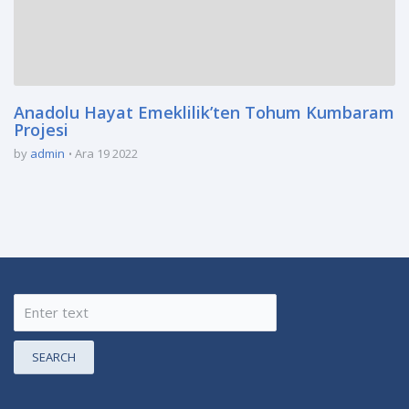
Anadolu Hayat Emeklilik’ten Tohum Kumbaram
Projesi
by
admin
Ara 19 2022
SEARCH