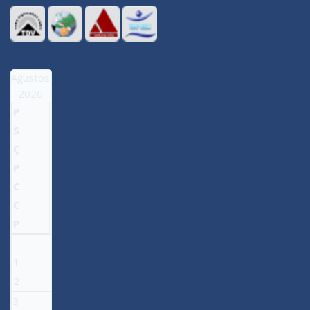
Ağustos
2026
P
S
Ç
P
C
C
P
1
2
3