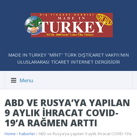
MADE IN TURKEY "MİNT" TÜRK DIŞTİCARET VAKFI\'NIN
ULUSLARARASI TİCARET INTERNET DERGİSİDİR
Menu
ABD VE RUSYA’YA YAPILAN
9 AYLIK IHRACAT COVID-
19’A RAĞMEN ARTTI
Home
/
haberler
/ ABD ve Rusya’ya yapılan 9 aylık ihracat COVID-19’a