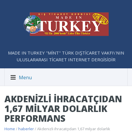
MADE IN TURKEY "MİNT" TÜRK DIŞTİCARET VAKFI\'NIN
ULUSLARARASI TİCARET INTERNET DERGİSİDİR
Menu
AKDENIZLI IHRACATÇIDAN
1,67 MILYAR DOLARLIK
PERFORMANS
Home
/
haberler
/ Akdenizli ihracatçıdan 1,67 milyar dolarlık