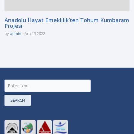
Anadolu Hayat Emeklilik’ten Tohum Kumbaram
Projesi
by
admin
Ara 19 2022
SEARCH