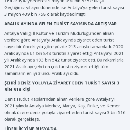
164 artış kaydederek 9 milyon 090 bin 535’e ulaştı.
Geçtiğimiz yıl aynı dönemde ise Antalya’ya gelen turist sayısı
3 milyon 439 bin 758 olarak kaydedilmişti.
ARALIK AYINDA GELEN TURİST SAYISINDA ARTIŞ VAR
Antalya Valiliği İl Kültür ve Turizm Müdürlüğü’nden alınan
verilere göre Antalya’yı Aralık ayında ziyaret eden turist
sayısı bir önceki yıla göre yüzde 213 artışla tamamladı. 2020
Aralık ayında 61 bin 848 turistin ziyaret ettiği Antalya’yı 2021
yılı Aralık ayında 193 bin 542 turist ziyaret etti. Bu rakamlarla
2021 Aralık ayı şehri en çok turistin ziyaret ettiği tüm
zamanların en iyi 3’üncü Aralık ayı oldu.
ŞEHRİ DENİZ YOLUYLA ZİYARET EDEN TURİST SAYISI 3
BİN 516 KİŞİ
Deniz Hudut Kapıları’ndan alınan verilere göre Antalya’yı
2021 yılında Antalya Merkez, Alanya, Kaş, Finike, ve Kemer
olmak üzere deniz yoluyla ziyaret eden turist sayısı 3 bin 516
olarak gerçekleşti.
LİDERLİK YİNE RUSYA’DA