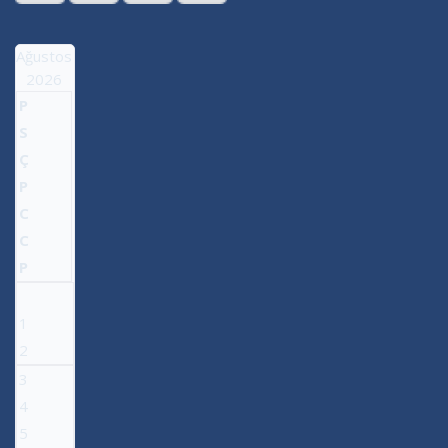
Ağustos
2026
P
S
Ç
P
C
C
P
1
2
3
4
5