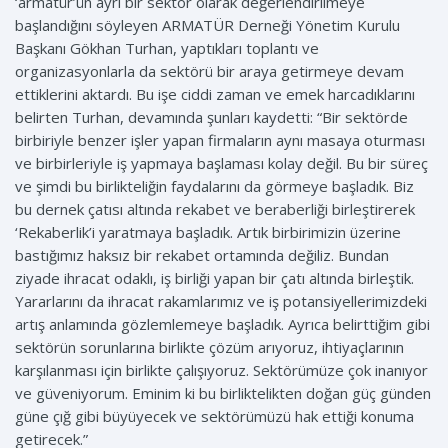
‘armatür’ün ayrı bir sektör olarak değerlendirilmeye
başlandığını söyleyen ARMATÜR Derneği Yönetim Kurulu
Başkanı Gökhan Turhan, yaptıkları toplantı ve
organizasyonlarla da sektörü bir araya getirmeye devam
ettiklerini aktardı. Bu işe ciddi zaman ve emek harcadıklarını
belirten Turhan, devamında şunları kaydetti: “Bir sektörde
birbiriyle benzer işler yapan firmaların aynı masaya oturması
ve birbirleriyle iş yapmaya başlaması kolay değil. Bu bir süreç
ve şimdi bu birlikteliğin faydalarını da görmeye başladık. Biz
bu dernek çatısı altında rekabet ve beraberliği birleştirerek
‘Rekaberlik’i yaratmaya başladık. Artık birbirimizin üzerine
bastığımız haksız bir rekabet ortamında değiliz. Bundan
ziyade ihracat odaklı, iş birliği yapan bir çatı altında birleştik.
Yararlarını da ihracat rakamlarımız ve iş potansiyellerimizdeki
artış anlamında gözlemlemeye başladık. Ayrıca belirttiğim gibi
sektörün sorunlarına birlikte çözüm arıyoruz, ihtiyaçlarının
karşılanması için birlikte çalışıyoruz. Sektörümüze çok inanıyor
ve güveniyorum. Eminim ki bu birliktelikten doğan güç günden
güne çığ gibi büyüyecek ve sektörümüzü hak ettiği konuma
getirecek.”