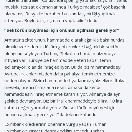
Nükleer Santraller konusunda iş birliği yapmak istiyorlar. Vana,
musluk, tesisat ekipmanlarında Türkiye maalesef çok başarılı
olamamış. Rusya ile beraber bu alanda iş birliği yapılmak
isteniyor. Böyle bir çalışma da yapılabilir.” dedi.
“Sektörün büyümesi için önünün açılması gerekiyor”
Armatür sektörünün, hammadde olarak ağırlıkla bakır hurdası
olmak üzere demir döküm gibi ürünlere bağımlı bir sektör
olduğunu söyleyen Turhan, “Sektörün hurda malzemeye
ihtiyacı var. Türkiye’de hammadde yeteri kadar temin
edilemiyor, olan da ihraç ediliyor. Bu da bizim hammaddeyi
Avrupalı rakiplerimizden daha pahalıya temin etmemize
neden oluyor. Bizim hammadde fiyatlarımız yükseliyor. İtalya
mesela, üretici firmalarla resmi olmasa da kendi
hammaddesini ihraç etmeme kararı alıyor. Almanya da aynı
şekilde davranıyor. Biz bir liralık hammaddeyle 5 lira, 10 lira
katma değer yaratabiliyoruz. Bu sektörün büyümesi için
önünün açılması gerekiyor.” ifadelerini kullandı.
Eximbank kredilerinin önemine vurgu yapan Turhan,
Eximbank’ın ihracatı desteklediğini söyledi. Turhan,