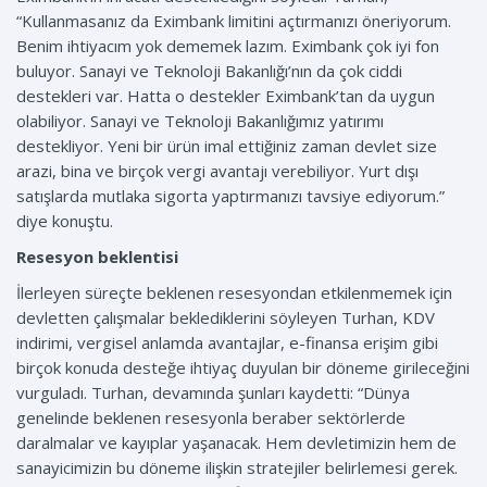
“Kullanmasanız da Eximbank limitini açtırmanızı öneriyorum.
Benim ihtiyacım yok dememek lazım. Eximbank çok iyi fon
buluyor. Sanayi ve Teknoloji Bakanlığı’nın da çok ciddi
destekleri var. Hatta o destekler Eximbank’tan da uygun
olabiliyor. Sanayi ve Teknoloji Bakanlığımız yatırımı
destekliyor. Yeni bir ürün imal ettiğiniz zaman devlet size
arazi, bina ve birçok vergi avantajı verebiliyor. Yurt dışı
satışlarda mutlaka sigorta yaptırmanızı tavsiye ediyorum.”
diye konuştu.
Resesyon beklentisi
İlerleyen süreçte beklenen resesyondan etkilenmemek için
devletten çalışmalar beklediklerini söyleyen Turhan, KDV
indirimi, vergisel anlamda avantajlar, e-finansa erişim gibi
birçok konuda desteğe ihtiyaç duyulan bir döneme girileceğini
vurguladı. Turhan, devamında şunları kaydetti: “Dünya
genelinde beklenen resesyonla beraber sektörlerde
daralmalar ve kayıplar yaşanacak. Hem devletimizin hem de
sanayicimizin bu döneme ilişkin stratejiler belirlemesi gerek.