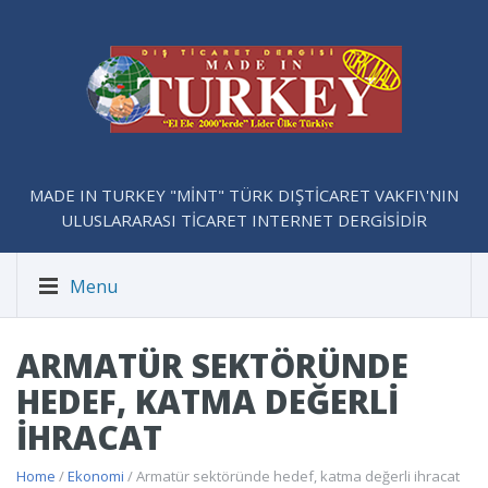
MADE IN TURKEY "MİNT" TÜRK DIŞTİCARET VAKFI\'NIN
ULUSLARARASI TİCARET INTERNET DERGİSİDİR
Menu
ARMATÜR SEKTÖRÜNDE
HEDEF, KATMA DEĞERLI
IHRACAT
Home
/
Ekonomi
/ Armatür sektöründe hedef, katma değerli ihracat