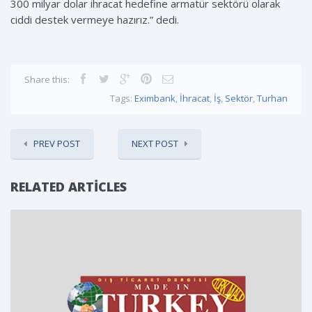
300 milyar dolar ihracat hedefine armatür sektörü olarak
ciddi destek vermeye hazırız.” dedi.
Share this:
Tags:
Eximbank
,
İhracat
,
İş
,
Sektör
,
Turhan
PREV POST
NEXT POST
RELATED ARTICLES