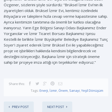
Özgener, sözlerini şöyle sürdürdü: “Brüksel İzmir Evi’nin ilk
ziyaretçileri olduk. Brüksel İzmir Evi, kentimiz özelindeki
ihtiyaçlara ve taleplere hızla cevap verme kapasitesine sahip.
Ayrıca kentimizin tanıtımına da önemli bir katkısı olacağına
inanıyoruz. Yarın Ege Bölgesi Sanayi Odası Başkanımız Ender
Yorgancılar ve İzmir Ticaret Borsası Başkanımız Işınsu
Kestelli ile birlikte İzmir Büyükşehir Belediye Başkanımız Tunç
Soyer’i ziyaret ederek İzmir Brüksel Evi ile yapabileceğimiz
proje ve işbirlikleri hakkında kendisini bilgilendirecek ve
desteğini isteyeceğiz. Başkana İzmir için stratejik öneme
sahip bir projeye imza attığı için teşekkürler ediyoruz.”
Share this:
Tags:
Enerji
,
İzmir
,
Önem
,
Sanayi
,
Yeşil Dönüşüm
PREV POST
NEXT POST