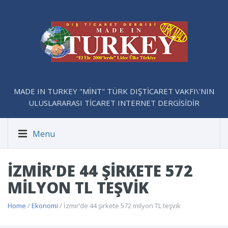
MADE IN TURKEY "MİNT" TÜRK DIŞTİCARET VAKFI\'NIN
ULUSLARARASI TİCARET INTERNET DERGİSİDİR
Menu
İZMIR’DE 44 ŞIRKETE 572
MILYON TL TEŞVIK
Home
/
Ekonomi
/ İzmir’de 44 şirkete 572 milyon TL teşvik