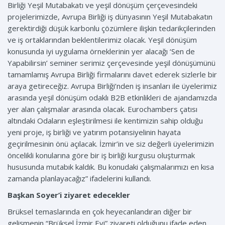
Birliği Yeşil Mutabakatı ve yeşil dönüşüm çerçevesindeki
projelerimizde, Avrupa Birliği iş dünyasının Yeşil Mutabakatın
gerektirdiği düşük karbonlu çözümlere ilişkin tedarikçilerinden
ve iş ortaklarından beklentilerimiz olacak. Yeşil dönüşüm
konusunda iyi uygulama örneklerinin yer alacağı ‘Sen de
Yapabilirsin’ seminer serimiz çerçevesinde yeşil dönüşümünü
tamamlamış Avrupa Birliği firmalarını davet ederek sizlerle bir
araya getireceğiz. Avrupa Birliği’nden iş insanları ile üyelerimiz
arasında yeşil dönüşüm odaklı B2B etkinlikleri de ajandamızda
yer alan çalışmalar arasında olacak. Eurochambers çatısı
altındaki Odaların eşleştirilmesi ile kentimizin sahip olduğu
yeni proje, iş birliği ve yatırım potansiyelinin hayata
geçirilmesinin önü açılacak. İzmir’in ve siz değerli üyelerimizin
öncelikli konularına göre bir iş birliği kurgusu oluşturmak
hususunda mutabık kaldık. Bu konudaki çalışmalarımızı en kısa
zamanda planlayacağız” ifadelerini kullandı.
Başkan Soyer’i ziyaret edecekler
Brüksel temaslarında en çok heyecanlandıran diğer bir
gelişmenin “Brüksel İzmir Evi” ziyareti olduğunu ifade eden