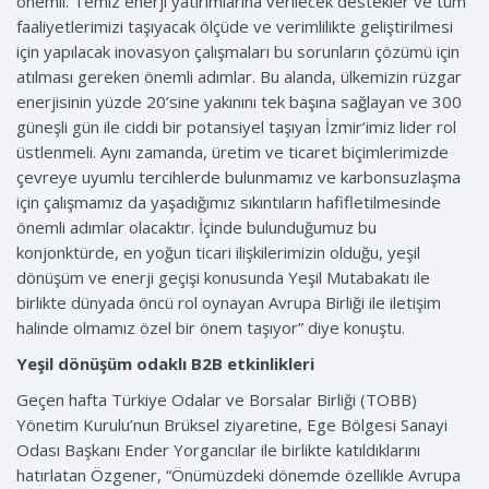
önemli. Temiz enerji yatırımlarına verilecek destekler ve tüm
faaliyetlerimizi taşıyacak ölçüde ve verimlilikte geliştirilmesi
için yapılacak inovasyon çalışmaları bu sorunların çözümü için
atılması gereken önemli adımlar. Bu alanda, ülkemizin rüzgar
enerjisinin yüzde 20’sine yakınını tek başına sağlayan ve 300
güneşli gün ile ciddi bir potansiyel taşıyan İzmir’imiz lider rol
üstlenmeli. Aynı zamanda, üretim ve ticaret biçimlerimizde
çevreye uyumlu tercihlerde bulunmamız ve karbonsuzlaşma
için çalışmamız da yaşadığımız sıkıntıların hafifletilmesinde
önemli adımlar olacaktır. İçinde bulunduğumuz bu
konjonktürde, en yoğun ticari ilişkilerimizin olduğu, yeşil
dönüşüm ve enerji geçişi konusunda Yeşil Mutabakatı ile
birlikte dünyada öncü rol oynayan Avrupa Birliği ile iletişim
halinde olmamız özel bir önem taşıyor” diye konuştu.
Yeşil dönüşüm odaklı B2B etkinlikleri
Geçen hafta Türkiye Odalar ve Borsalar Birliği (TOBB)
Yönetim Kurulu’nun Brüksel ziyaretine, Ege Bölgesi Sanayi
Odası Başkanı Ender Yorgancılar ile birlikte katıldıklarını
hatırlatan Özgener, “Önümüzdeki dönemde özellikle Avrupa