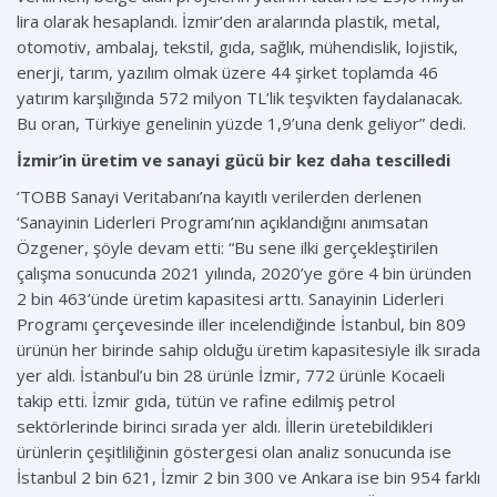
lira olarak hesaplandı. İzmir’den aralarında plastik, metal,
otomotiv, ambalaj, tekstil, gıda, sağlık, mühendislik, lojistik,
enerji, tarım, yazılım olmak üzere 44 şirket toplamda 46
yatırım karşılığında 572 milyon TL’lik teşvikten faydalanacak.
Bu oran, Türkiye genelinin yüzde 1,9’una denk geliyor” dedi.
İzmir’in üretim ve sanayi gücü bir kez daha tescilledi
‘TOBB Sanayi Veritabanı’na kayıtlı verilerden derlenen
‘Sanayinin Liderleri Programı’nın açıklandığını anımsatan
Özgener, şöyle devam etti: “Bu sene ilki gerçekleştirilen
çalışma sonucunda 2021 yılında, 2020’ye göre 4 bin üründen
2 bin 463’ünde üretim kapasitesi arttı. Sanayinin Liderleri
Programı çerçevesinde iller incelendiğinde İstanbul, bin 809
ürünün her birinde sahip olduğu üretim kapasitesiyle ilk sırada
yer aldı. İstanbul’u bin 28 ürünle İzmir, 772 ürünle Kocaeli
takip etti. İzmir gıda, tütün ve rafine edilmiş petrol
sektörlerinde birinci sırada yer aldı. İllerin üretebildikleri
ürünlerin çeşitliliğinin göstergesi olan analiz sonucunda ise
İstanbul 2 bin 621, İzmir 2 bin 300 ve Ankara ise bin 954 farklı