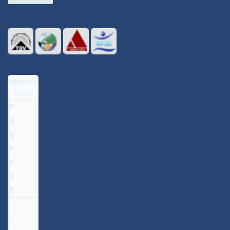
Ağustos
2026
P
S
Ç
P
C
C
P
1