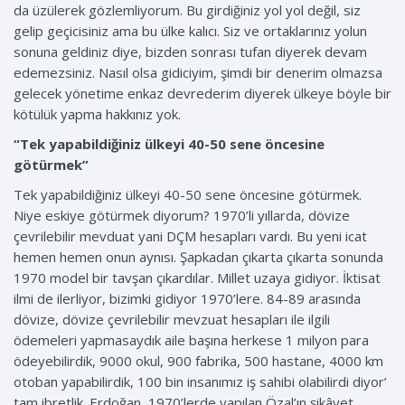
da üzülerek gözlemliyorum. Bu girdiğiniz yol yol değil, siz
gelip geçicisiniz ama bu ülke kalıcı. Siz ve ortaklarınız yolun
sonuna geldiniz diye, bizden sonrası tufan diyerek devam
edemezsiniz. Nasıl olsa gidiciyim, şimdi bir denerim olmazsa
gelecek yönetime enkaz devrederim diyerek ülkeye böyle bir
kötülük yapma hakkınız yok.
“Tek yapabildiğiniz ülkeyi 40-50 sene öncesine
götürmek”
Tek yapabildiğiniz ülkeyi 40-50 sene öncesine götürmek.
Niye eskiye götürmek diyorum? 1970’li yıllarda, dövize
çevrilebilir mevduat yani DÇM hesapları vardı. Bu yeni icat
hemen hemen onun aynısı. Şapkadan çıkarta çıkarta sonunda
1970 model bir tavşan çıkardılar. Millet uzaya gidiyor. İktisat
ilmi de ilerliyor, bizimki gidiyor 1970’lere. 84-89 arasında
dövize, dövize çevrilebilir mevzuat hesapları ile ilgili
ödemeleri yapmasaydık aile başına herkese 1 milyon para
ödeyebilirdik, 9000 okul, 900 fabrika, 500 hastane, 4000 km
otoban yapabilirdik, 100 bin insanımız iş sahibi olabilirdi diyor’
tam ibretlik. Erdoğan, 1970’lerde yapılan Özal’ın şikâyet