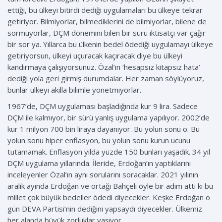
ettiği, bu ülkeyi bitirdi dediği uygulamaları bu ülkeye tekrar
getiriyor. Bilmiyorlar, bilmediklerini de bilmiyorlar, bilene de
sormuyorlar, DÇM dönemini bilen bir sürü iktisatçı var çağır
bir sor ya. Yıllarca bu ülkenin bedel ödediği uygulamayı ülkeye
getiriyorsun, ülkeyi uçuracak kaçıracak diye bu ülkeyi
kandırmaya çalışıyorsunuz. Özal’ın ‘hesapsız kitapsız hata’
dediği yola geri girmiş durumdalar. Her zaman söylüyoruz,
bunlar ülkeyi akılla bilimle yönetmiyorlar.
1967’de, DÇM uygulaması başladığında kur 9 lira. Sadece
DÇM ile kalmıyor, bir sürü yanlış uygulama yapılıyor. 2002’de
kur 1 milyon 700 bin liraya dayanıyor. Bu yolun sonu o. Bu
yolun sonu hiper enflasyon, bu yolun sonu kurun ucunu
tutamamak. Enflasyon yılda yüzde 150 bunları yaşadık. 34 yıl
DÇM uygulama yıllarında. İleride, Erdoğan’ın yaptıklarını
inceleyenler Özal’ın aynı sorularını soracaklar. 2021 yılının
aralık ayında Erdoğan ve ortağı Bahçeli öyle bir adım attı ki bu
millet çok büyük bedeller ödedi diyecekler. Keşke Erdoğan o
gün DEVA Partisi’nin dediğini yapsaydı diyecekler. Ülkemiz
her alanda büyük zorluklar yaşıyor.