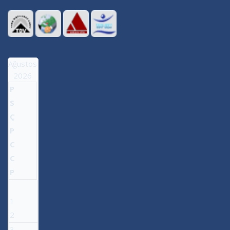
Ağustos
2026
P
S
Ç
P
C
C
P
1
2
3