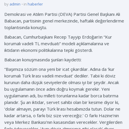
by
admin
in
haberler
Demokrasi ve Atılım Partisi (DEVA) Partisi Genel Başkanı Ali
Babacan, partisinin genel merkezinde, haftalık değerlendirme
toplantısında konuştu.
Babacan, Cumhurbaşkanı Recep Tayyip Erdoğan’ın “Kur
korumalı vadeli TL mevduatı” modeli açıklamalarına ve
iktidarın ekonomi politikalarına tepki gösterdi.
Babacan konuşmasında şunları kaydetti:
“Başımıza sözüm ona yeni bir icat çıkardılar. Adına da ‘kur
korumalı Türk lirası vadeli mevduat’ dediler. Tabii ki döviz
kurunun daha düşük seviyelerde olması iyi bir şeydir. Ancak
bu uygulamanın önce adını doğru koymak gerekir. Yeni
uygulamanın adı, bu milleti torunlarına kadar borca batırma
planıdır. Şu an iktidar, servet sahibi olan bir kesime diyor ki,
‘dolar almayın, parayı Türk lirası hesabınızda tutun. Dolar ne
kadar artarsa, o farkı biz size vereceğiz.’ O farkı Hazine’nin
veya Merkez Bankası’nın kasasından verecekler. Vergilerden
farkı ödeyecekler. ‘Aynı döviz almışsınız gibi olacak’ diyor.