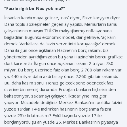
“Faizle ilgili bir Nas yok mu?”
İnsanları kandırmaya gelince, ‘nas’ diyor, Faize karşıyım diyor.
Daha toplu sözleşmeler geçen ay yapıldı. Memurların kamu
çalışanlarının maaşını TÜİK’in makyajlanmış enflasyonuna
bağladılar. Bugünkü ekonomik model, dar gelirliye, ‘aç kalın’
demek. Varlıklılara da ‘sizin servetinizi koruyacağız’ demek.
Daha iki gün önce açıklanan Hazine’nin borç rakamı, biz
yönetimden ayrıldığımızdan bu yana Hazine’nin borcu grafikte
dört kare arttı. İki gün önce açıklanan rakam 2 trilyon 780
milyar. Bu borç, üzerinde faiz olan borç. 2.708 olan rakam var
ya, 440 milyar daha azdı bir ay önce. 2.260 gibi bir rakamdı.
Bu, daha kasım sonu. Henüz gelecek sene ödenecek faiz
üzerine binmemiş durumda. Erdoğan bunların hiçbirisinden
bahsetmiyor, saklamayı çalışıyor. İktidar yine ‘mış gibi’
yapıyor. Mücadele dediğiniz Merkez Bankası’nın politika faizini
yüzde 19’dan 14’e indirirken hazinenin borçlanma faizini
yüzde 25’e fırlatmak mı? Eylül başında yüzde 17 ile
borçlanıyordu şu an yüzde 25. Merkez Bankası’nın piyasaya