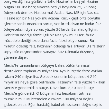
borç verdiği faiz günlük haftalık, Hazine’nin beş yıl. Hazine
bugün 100 lira borç alıyorsa beş yıl boyunca 25, 25 borç
ödeyecek demek. Nas bu mu? Acaba Nas, MB için Nas da,
Hazine için bir Nas yok mu acaba? Küçük çaplı orta boyutlu
işletme sahibi insanlara sorun, sen kredi alsan ne kadar faiz
ödeyeceksin diye sorun, yüzde 30’larda. Esnafın, çiftçinin,
Kobi’lerin ödediği faizle ilgili bir Nas yok mu? Her, faizle
mücadele dediğinizde daha fazla faizci oluyorsunuz. Bu
milletin ödediği faiz, hazinenin ödediği faiz artıyor. Biz faizlerin
topyekûn düşmesinden yanayız. Faiz talimatla düşmez,
güvenle düşer.
Meclis’te tamamlanan bütçeye bakın, bütün tarımsal
desteklerin toplamı 25 milyar lira. Aynı bütçede faize ayrılan
rakam 240 milyar lira. Gelecek senenin bütçesindeki 240
milyar lira neye göre belirlendi? Hazine’nin faizi yüzde 17 iken
Meclis’e gönderildi o bütçe. Döviz kuru 8,30 iken bütçe
Meclis’e gönderildi. O bütçenin faiz hesabının tutması
mümkün mü? Muhtemelen o rakam 300 milyara doğru
gidecek en az. Eğer hastalığı kabul etmezseniz doğru teşhis