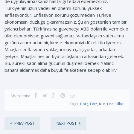
de uygulayamazsanız hastalığı tedavi edemezsiniz.
Türkiye’nin uzun vadeli en önemli sorunu yüksek
enflasyondur. Enflasyon sorunu çözülmeden Türkiye
ekonomisini düzlüğe çıkaramazsınız. Şu an gösterilen tam bir
yalancı bahar. Türk lirasına güvenceyi ABD doları ile vermek o
ülke ekonomisine güveni sağlamaz. Vatandaşının satın alma
gücünü artırmadan hiç kimse ekonomiyi düzelttik diyemez.
Maaşları enflasyona yaklaştırmaya çalışıyorlar, arkadan
geliyor. Maaşlar her an fiyat artışlarının arkasından gelecek.
Bu, sürekli satın alma gücünün düşmesi demek. Yalancı
bahara aldanmak daha büyük felaketlere sebep olabilir.”
Share this:
Tags:
Borç
,
Faiz
,
Kur
,
Lira
,
Ülke
PREV POST
NEXT POST