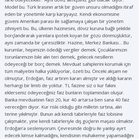
Model bu. Türk lirasının artık bir güven unsuru olmadığını itiraf
eden bir yönetimle karşı karşıyayız. Kendi ekonomisine
güveni Amerikan parası ile sağlamaya çalışan bir yönetim
zihniyeti bu. Bu, ülkenin hazinesini, döviz kuruna bağlı şekilde
borçlandırarak yarınlara ipotek koyan bir gözü dönmüşlüktür,
aynı zamanda bir çaresizliktir. Hazine, Merkez Bankası… Bu
kurumlar, hepimizin ödediği vergiler demek. Çocuklarımızın
torunlarımızın bile alın teri demek, gelecek nesillerin
ödeyeceği bir borç demek. Mevduat sahiplerini korumak için
tüm maliyetini halka yüklüyorlar, özeti bu. Önceki akşam ne
olmuştur, Erdoğan, faiz artırım kararı almıştır ve aldığı kararın
herhangi bir limiti de yoktur. TL faizine siz o kur fakını
eklerseniz ödeyeceğiniz faiz bunların toplamından oluşur.
Banka mevduatının faizi 20, kur 40 artarsa ben sana 40 faiz
vereceğim diyor. Kur riski olduğu gibi milletin sırtına, alın
terine yıkılmıştır. Bunun adı kendi tabirleriyle faiz lobisine
çalışmaktır, yine kendi tabirleriyle dış güçlerin maşası olmaktır.
Erdoğan’a sesleniyorum. Çevresinde doğru ile yanlışı ayırt
edecek kimse kalmadığını, kendisinin muhakeme yapamadığını