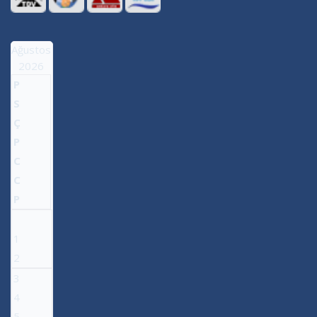
Ağustos
2026
P
S
Ç
P
C
C
P
1
2
3
4
5