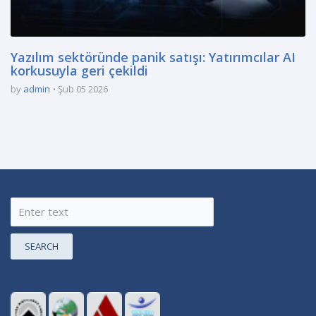
Yazılım sektöründe panik satışı: Yatırımcılar AI
korkusuyla geri çekildi
by
admin
Şub 05 2026
SEARCH