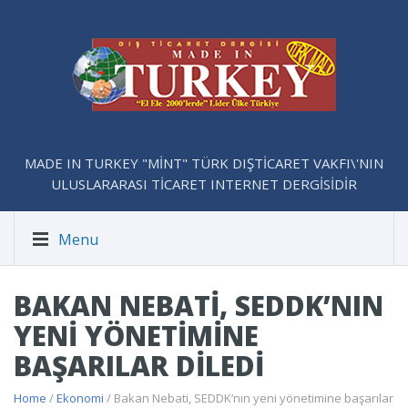
MADE IN TURKEY "MİNT" TÜRK DIŞTİCARET VAKFI\'NIN
ULUSLARARASI TİCARET INTERNET DERGİSİDİR
Menu
BAKAN NEBATI, SEDDK’NIN
YENI YÖNETIMINE
BAŞARILAR DILEDI
Home
/
Ekonomi
/ Bakan Nebati, SEDDK’nın yeni yönetimine başarılar