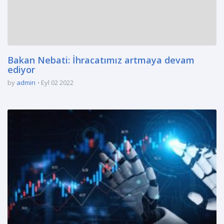
Bakan Nebati: İhracatımız artmaya devam
ediyor
by
admin
Eyl 02 2022