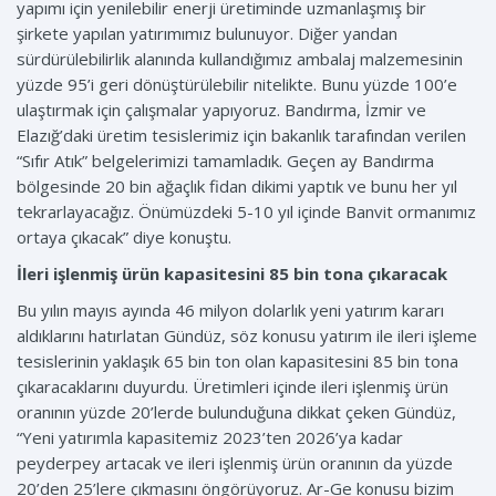
yapımı için yenilebilir enerji üretiminde uzmanlaşmış bir
şirkete yapılan yatırımımız bulunuyor. Diğer yandan
sürdürülebilirlik alanında kullandığımız ambalaj malzemesinin
yüzde 95’i geri dönüştürülebilir nitelikte. Bunu yüzde 100’e
ulaştırmak için çalışmalar yapıyoruz. Bandırma, İzmir ve
Elazığ’daki üretim tesislerimiz için bakanlık tarafından verilen
“Sıfır Atık” belgelerimizi tamamladık. Geçen ay Bandırma
bölgesinde 20 bin ağaçlık fidan dikimi yaptık ve bunu her yıl
tekrarlayacağız. Önümüzdeki 5-10 yıl içinde Banvit ormanımız
ortaya çıkacak” diye konuştu.
İleri işlenmiş ürün kapasitesini 85 bin tona çıkaracak
Bu yılın mayıs ayında 46 milyon dolarlık yeni yatırım kararı
aldıklarını hatırlatan Gündüz, söz konusu yatırım ile ileri işleme
tesislerinin yaklaşık 65 bin ton olan kapasitesini 85 bin tona
çıkaracaklarını duyurdu. Üretimleri içinde ileri işlenmiş ürün
oranının yüzde 20’lerde bulunduğuna dikkat çeken Gündüz,
“Yeni yatırımla kapasitemiz 2023’ten 2026’ya kadar
peyderpey artacak ve ileri işlenmiş ürün oranının da yüzde
20’den 25’lere çıkmasını öngörüyoruz. Ar-Ge konusu bizim