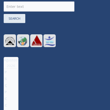
SEARCH
Ağustos
2026
P
S
Ç
P
C
C