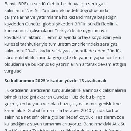
Banvit BRF’nin sürdürülebilir bir dünya için sera gazı
salımlarını “Net Sıfır”a indirmek hedefi doğrultusunda
çalışmalarına ve yatırımlarına hız kazandırmaya başladığını
kaydeden Gündüz, global şirketleri BRF’in sürdürülebilirlik
konusundaki çalışmalarını Türkiye’de de uygulamaya
koyduklarını aktardı. Temmuz ayında ortaya koydukları yeni
küresel taahhütleriyle tüm üretim zincirlerindeki sera gazı
salımlarını 2040’a kadar sıfırlayacaklarını ifade eden Gündüz,
sürdürülebilirlik alanında geçmişte de yatırım yapan bir firma
olduklarını ve bu konudaki yatırımlarının artarak devam ettiğini
vurguladı.
Su kullanımını 2025’e kadar yüzde 13 azaltacak
Tüketicilerin üreticilerin sürdürülebilirlik alanındaki çalışmalarını
bilmek istediğini aktaran Gündüz, “Biz de bu bilinçle
geçmişten bu yana var olan bazı çalışmalarımızı genişletme
kararı aldık. Global firmamızla beraber 2040 yılında karbon
salımında net sıfır olma gibi bir hedef koyduk. Tesislerimizde
kullandığımız suyun tamamını arıtıyoruz. Bandırma’daki Atık Su
Geri Kazanım Tesislerimiz ile yıllık olarak arıtmış olduğumuz