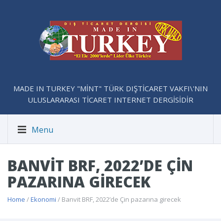
MADE IN TURKEY "MİNT" TÜRK DIŞTİCARET VAKFI\'NIN
ULUSLARARASI TİCARET INTERNET DERGİSİDİR
Menu
BANVIT BRF, 2022’DE ÇIN
PAZARINA GIRECEK
Home
/
Ekonomi
/ Banvit BRF, 2022’de Çin pazarına girecek