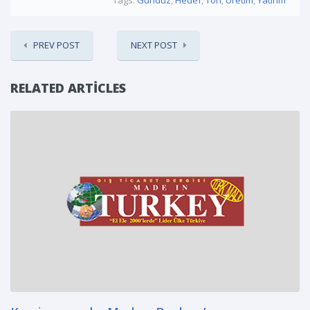
Tags:
Gündüz
,
Hedef
,
Ton
,
Üretim
,
Yatırım
PREV POST
NEXT POST
RELATED ARTICLES