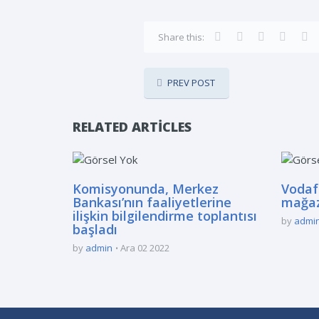
Share this:
PREV POST
RELATED ARTICLES
Komisyonunda, Merkez
Vodaf
Bankası’nın faaliyetlerine
mağaz
ilişkin bilgilendirme toplantısı
by
admi
başladı
by
admin
Ara 02 2022