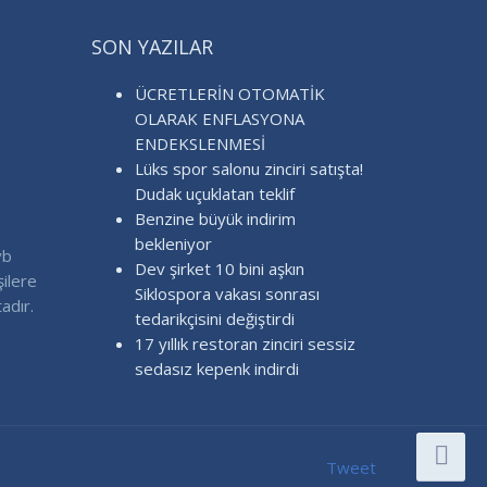
SON YAZILAR
ÜCRETLERİN OTOMATİK
OLARAK ENFLASYONA
ENDEKSLENMESİ
Lüks spor salonu zinciri satışta!
Dudak uçuklatan teklif
Benzine büyük indirim
bekleniyor
vb
Dev şirket 10 bini aşkın
şilere
Siklospora vakası sonrası
adır.
tedarikçisini değiştirdi
17 yıllık restoran zinciri sessiz
sedasız kepenk indirdi
Tweet