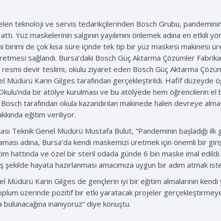
n teknoloji ve servis tedarikçilerinden Bosch Grubu, pandeminin
ttı. Yüz maskelerinin salgının yayılımını önlemek adına en etkili y
i birimi de çok kısa süre içinde tek tip bir yüz maskesi makinesi ür
in üretmesi sağlandı. Bursa’daki Bosch Güç Aktarma Çözümler Fabri
n resmi devir teslimi, okulu ziyaret eden Bosch Güç Aktarma Çözü
l Müdürü Karin Gilges tarafından gerçekleştirildi. Hafif düzeyde ö
ulu’nda bir atölye kurulması ve bu atölyede hem öğrencilerin el 
r. Bosch tarafından okula kazandırılan makinede halen devreye alma
kında eğitim veriliyor.
ı Teknik Genel Müdürü Mustafa Bulut, “Pandeminin başladığı ilk g
aması adına, Bursa’da kendi maskemizi üretmek için önemli bir giri
tim hattında ve özel bir steril odada günde 6 bin maske imal edildi
ş şekilde hayata hazırlanması amacımıza uygun bir adım atmak iste
l Müdürü Karin Gilges de gençlerin iyi bir eğitim almalarının kendi
toplum üzerinde pozitif bir etki yaratacak projeler gerçekleştirme
 bulunacağına inanıyoruz” diye konuştu.