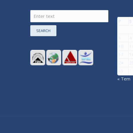
P
S
SEARCH
3
4
10
1
17
1
24
2
31
« Tem