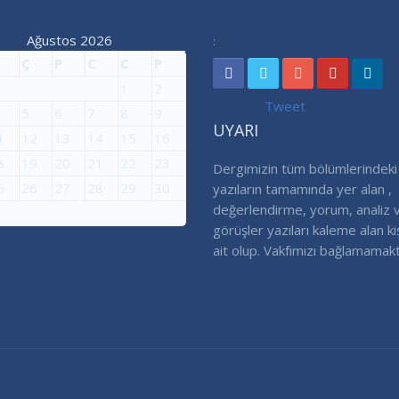
Ağustos 2026
:
Ç
P
C
C
P
1
2
Tweet
5
6
7
8
9
UYARI
1
12
13
14
15
16
8
19
20
21
22
23
Dergimizin tüm bölümlerindeki
5
26
27
28
29
30
yazıların tamamında yer alan ,
değerlendirme, yorum, analiz 
görüşler yazıları kaleme alan ki
ait olup. Vakfımızı bağlamamakt