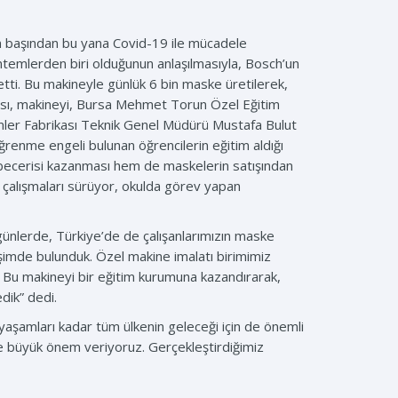
 başından bu yana Covid-19 ile mücadele
öntemlerden biri olduğunun anlaşılmasıyla, Bosch’un
etti. Bu makineyle günlük 6 bin maske üretilerek,
kası, makineyi, Bursa Mehmet Torun Özel Eğitim
mler Fabrikası Teknik Genel Müdürü Mustafa Bulut
ğrenme engeli bulunan öğrencilerin eğitim aldığı
becerisi kazanması hem de maskelerin satışından
 çalışmaları sürüyor, okulda görev yapan
ünlerde, Türkiye’de de çalışanlarımızın maske
şimde bulunduk. Özel makine imalatı birimimiz
. Bu makineyi bir eğitim kurumuna kazandırarak,
dik” dedi.
 yaşamları kadar tüm ülkenin geleceği için de önemli
ye büyük önem veriyoruz. Gerçekleştirdiğimiz