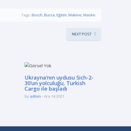
Tags:
Bosch
,
Bursa
,
Eğitim
,
Makine
,
Maske
NEXT POST
a
Ukrayna’nın uydusu Sich-2-
30’un yolculuğu, Turkish
Cargo ile başladı
by
admin
Ara 14 2021