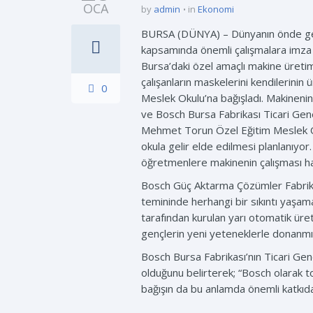
OCA
by
admin
in
Ekonomi
BURSA (DÜNYA) – Dünyanın önde gele
kapsamında önemli çalışmalara imza a
Bursa’daki özel amaçlı makine üretim
çalışanların maskelerini kendilerin
0
Meslek Okulu’na bağışladı. Makineni
ve Bosch Bursa Fabrikası Ticari Gene
Mehmet Torun Özel Eğitim Meslek Ok
okula gelir elde edilmesi planlanıyo
öğretmenlere makinenin çalışması hak
Bosch Güç Aktarma Çözümler Fabrikas
temininde herhangi bir sıkıntı yaşam
tarafından kurulan yarı otomatik üre
gençlerin yeni yeteneklerle donanmı
Bosch Bursa Fabrikası’nın Ticari Gene
olduğunu belirterek; “Bosch olarak 
bağışın da bu anlamda önemli katkıda