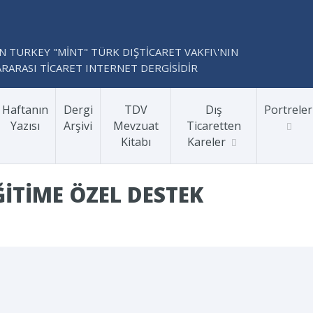
N TURKEY "MİNT" TÜRK DIŞTİCARET VAKFI\'NIN
RARASI TİCARET INTERNET DERGİSİDİR
Haftanın
Dergi
TDV
Dış
Portreler
Yazısı
Arşivi
Mevzuat
Ticaretten
Kitabı
Kareler
ITIME ÖZEL DESTEK