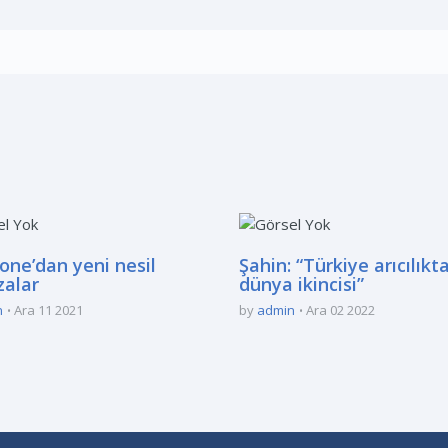
one’dan yeni nesil
Şahin: “Türkiye arıcılıkt
alar
dünya ikincisi”
n
Ara 11 2021
by
admin
Ara 02 2022