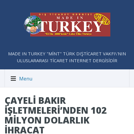
MADE IN TURKEY "MİNT" TÜRK DIŞTİCARET VAKFI\'NIN
ULUSLARARASI TİCARET INTERNET DERGİSİDİR
Menu
ÇAYELI BAKIR
İŞLETMELERI’NDEN 102
MILYON DOLARLIK
IHRACAT