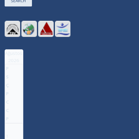
SEARCH
Ağustos
2026
P
S
Ç
P
C
C
P
1