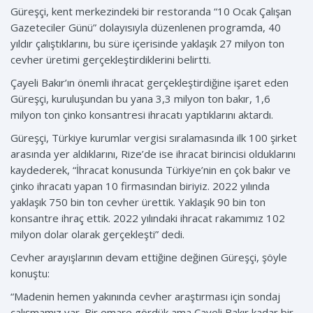
Güreşçi, kent merkezindeki bir restoranda “10 Ocak Çalışan
Gazeteciler Günü” dolayısıyla düzenlenen programda, 40
yıldır çalıştıklarını, bu süre içerisinde yaklaşık 27 milyon ton
cevher üretimi gerçekleştirdiklerini belirtti.
Çayeli Bakır’ın önemli ihracat gerçekleştirdiğine işaret eden
Güreşçi, kuruluşundan bu yana 3,3 milyon ton bakır, 1,6
milyon ton çinko konsantresi ihracatı yaptıklarını aktardı.
Güreşçi, Türkiye kurumlar vergisi sıralamasında ilk 100 şirket
arasında yer aldıklarını, Rize’de ise ihracat birincisi olduklarını
kaydederek, “İhracat konusunda Türkiye’nin en çok bakır ve
çinko ihracatı yapan 10 firmasından biriyiz. 2022 yılında
yaklaşık 750 bin ton cevher ürettik. Yaklaşık 90 bin ton
konsantre ihraç ettik. 2022 yılındaki ihracat rakamımız 102
milyon dolar olarak gerçekleşti” dedi.
Cevher arayışlarının devam ettiğine değinen Güreşçi, şöyle
konuştu:
“Madenin hemen yakınında cevher araştırması için sondaj
çalışmamız var. Bir emare gördük ama Çayeli Bakır kadar bir