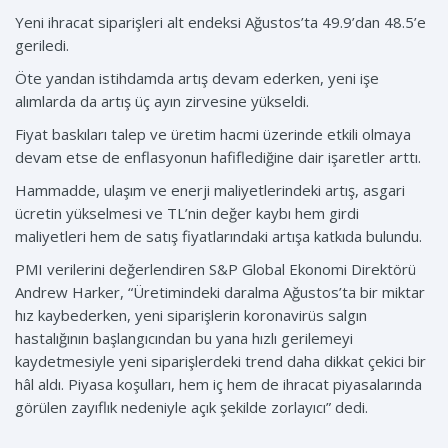
Yeni ihracat siparişleri alt endeksi Ağustos’ta 49.9’dan 48.5’e
geriledi.
Öte yandan istihdamda artış devam ederken, yeni işe
alımlarda da artış üç ayın zirvesine yükseldi.
Fiyat baskıları talep ve üretim hacmi üzerinde etkili olmaya
devam etse de enflasyonun hafiflediğine dair işaretler arttı.
Hammadde, ulaşım ve enerji maliyetlerindeki artış, asgari
ücretin yükselmesi ve TL’nin değer kaybı hem girdi
maliyetleri hem de satış fiyatlarındaki artışa katkıda bulundu.
PMI verilerini değerlendiren S&P Global Ekonomi Direktörü
Andrew Harker, “Üretimindeki daralma Ağustos’ta bir miktar
hız kaybederken, yeni siparişlerin koronavirüs salgın
hastalığının başlangıcından bu yana hızlı gerilemeyi
kaydetmesiyle yeni siparişlerdeki trend daha dikkat çekici bir
hâl aldı. Piyasa koşulları, hem iç hem de ihracat piyasalarında
görülen zayıflık nedeniyle açık şekilde zorlayıcı” dedi.