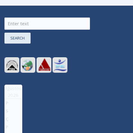
SEARCH
Ağustos
2026
P
S
Ç
P