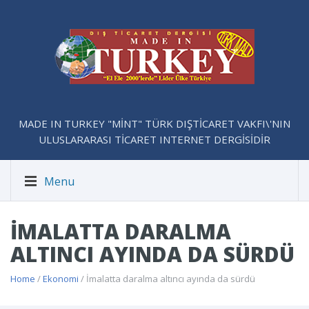
MADE IN TURKEY "MİNT" TÜRK DIŞTİCARET VAKFI\'NIN
ULUSLARARASI TİCARET INTERNET DERGİSİDİR
Menu
İMALATTA DARALMA
ALTINCI AYINDA DA SÜRDÜ
Home
/
Ekonomi
/ İmalatta daralma altıncı ayında da sürdü