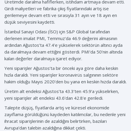
Üretimde daralma hafiflerken, istihdam artmaya devam etti.
Girdi maliyetleri ve fabrika çıkış fiyatlarındaki artış ise
gerilemeye devam etti ve sırasıyla 31 ayın ve 18 ayın en
düşük seviyesini kaydetti.
İstanbul Sanayi Odası (İSO) için S&P Global tarafından
derlenen imalat PMI, Temmuz’da 46.9 değerini almasının
ardından Ağustos’ta 47.4’e yükselerek sektörün altıncı ayda
da daralmaya devam ettiğini gösterdi. PMI’da 50’nin altında
kalan değerler daralmaya işaret ediyor.
Yeni siparişler Ağustos’ta bir önceki aya göre daha keskin
hızla daraldı. Yeni siparişler koronavirüs salgınının sektöre
hakim olduğu Mayıs 2020’den bu yana en keskin hızda daraldı.
Üretim alt endeksi Ağustos’ta 43.3’ten 45.9’a yükselirken,
yeni siparişler alt endeksi 43.6’dan 42.8’e geriledi.
Talepte düşüş, fiyatlarda artış ve küresel ekonomide
zayıflama görüldüğünü kaydeden katılımcılar, bu nedenle yeni
ihracat siparişlerinin de azaldığını belirtirken, bazıları
Avrupa’dan talebin azaldığına dikkat çekti.