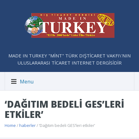
MADE IN TURKEY "MİNT" TÜRK DIŞTİCARET VAKFI\'NIN
ULUSLARARASI TİCARET INTERNET DERGİSİDİR
Menu
‘DAĞITIM BEDELI GES’LERI
ETKILER’
Home
/
haberler
/ ‘Dağıtım bedeli GES’leri etkiler’