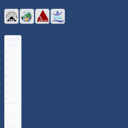
Ağustos
2026
P
S
Ç
P
C
C
P
1
2