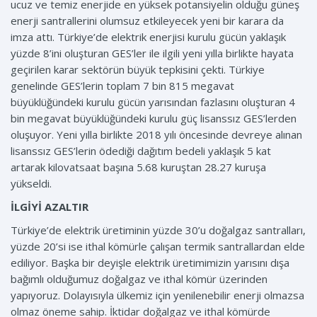
ucuz ve temiz enerjide en yüksek potansiyelin olduğu güneş
enerji santrallerini olumsuz etkileyecek yeni bir karara da
imza attı. Türkiye’de elektrik enerjisi kurulu gücün yaklaşık
yüzde 8’ini oluşturan GES’ler ile ilgili yeni yılla birlikte hayata
geçirilen karar sektörün büyük tepkisini çekti. Türkiye
genelinde GES’lerin toplam 7 bin 815 megavat
büyüklüğündeki kurulu gücün yarısından fazlasını oluşturan 4
bin megavat büyüklüğündeki kurulu güç lisanssız GES’lerden
oluşuyor. Yeni yılla birlikte 2018 yılı öncesinde devreye alınan
lisanssız GES’lerin ödediği dağıtım bedeli yaklaşık 5 kat
artarak kilovatsaat başına 5.68 kuruştan 28.27 kuruşa
yükseldi.
İLGİYİ AZALTIR
Türkiye’de elektrik üretiminin yüzde 30’u doğalgaz santralları,
yüzde 20’si ise ithal kömürle çalışan termik santrallardan elde
ediliyor. Başka bir deyişle elektrik üretimimizin yarısını dışa
bağımlı olduğumuz doğalgaz ve ithal kömür üzerinden
yapıyoruz. Dolayısıyla ülkemiz için yenilenebilir enerji olmazsa
olmaz öneme sahip. İktidar doğalgaz ve ithal kömürde