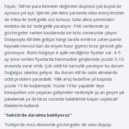
Fayat, “AB’nin para biriminin değerinin düşmesi çok büyük bir
açmaza yol açtı. İşlerde yılın ikinci yarısında olası enerji krizinin
de etkisi ile tedirginlik söz konusu. Satın alma yöneticileri
endeksi de bir tedirginlik yaratıyor. PMI verilerinde iyi
göstergeler varken bazılarında ise kötü senaryolar çıkıyor.
Dolayısıyla AB’deki gidişat hangi tarafa evrilirse zaten parite
kaynaklı mevcut karı da eriyen hazır giyimci krize girecek gibi
görünüyor. Bizim bölgeye 6 aylık verdiğimiz fiyatlar var. 4-5
ay önce verilen fiyatlarda hammadde girişlerinde yüzde 5-10
arasında zarar ettik. Çok ciddi bir karsızlık yaratıyor bu durum.
Doğalgaz sıkıntısı geliyor. Bu durum AB’de satın almalarda
ciddi problem yaratabilir. Yıllık artış hedefine yıl başında
yüzde 15 ile başlamıştık. Yüzde 10’lar yapabilir diye
konuşurken son yaşanan gelişmeler nedeniyle şu an geçen yılı
yakalamak ya da biraz üstünde kalabilmek başarı sayılacak”
ifadelerini kullandı.
“Sektörde daralma bekliyoruz”
Türkiye’de öncü ekonomik göstergeler de olası düşüşü