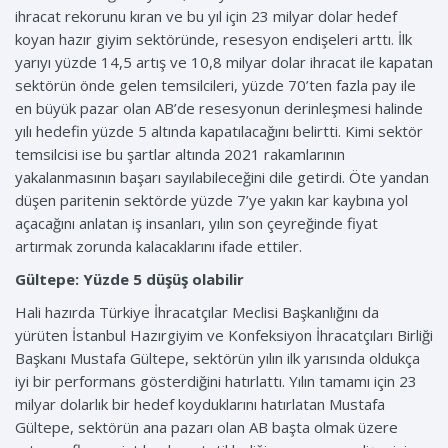
ihracat rekorunu kıran ve bu yıl için 23 milyar dolar hedef
koyan hazır giyim sektöründe, resesyon endişeleri arttı. İlk
yarıyı yüzde 14,5 artış ve 10,8 milyar dolar ihracat ile kapatan
sektörün önde gelen temsilcileri, yüzde 70’ten fazla pay ile
en büyük pazar olan AB’de resesyonun derinleşmesi halinde
yılı hedefin yüzde 5 altında kapatılacağını belirtti. Kimi sektör
temsilcisi ise bu şartlar altında 2021 rakamlarının
yakalanmasının başarı sayılabileceğini dile getirdi. Öte yandan
düşen paritenin sektörde yüzde 7’ye yakın kar kaybına yol
açacağını anlatan iş insanları, yılın son çeyreğinde fiyat
artırmak zorunda kalacaklarını ifade ettiler.
Gültepe: Yüzde 5 düşüş olabilir
Hali hazırda Türkiye İhracatçılar Meclisi Başkanlığını da
yürüten İstanbul Hazırgiyim ve Konfeksiyon İhracatçıları Birliği
Başkanı Mustafa Gültepe, sektörün yılın ilk yarısında oldukça
iyi bir performans gösterdiğini hatırlattı. Yılın tamamı için 23
milyar dolarlık bir hedef koyduklarını hatırlatan Mustafa
Gültepe, sektörün ana pazarı olan AB başta olmak üzere