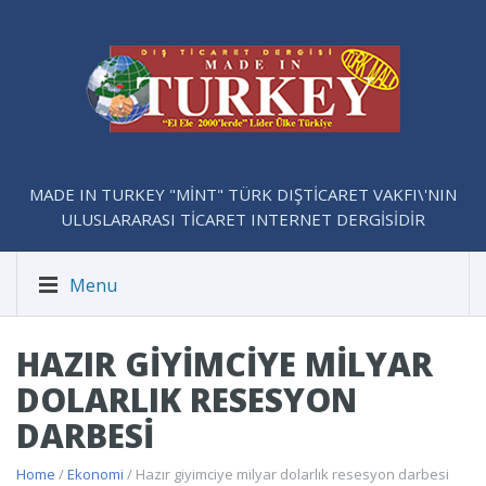
MADE IN TURKEY "MİNT" TÜRK DIŞTİCARET VAKFI\'NIN
ULUSLARARASI TİCARET INTERNET DERGİSİDİR
Menu
HAZIR GIYIMCIYE MILYAR
DOLARLIK RESESYON
DARBESI
Home
/
Ekonomi
/ Hazır giyimciye milyar dolarlık resesyon darbesi