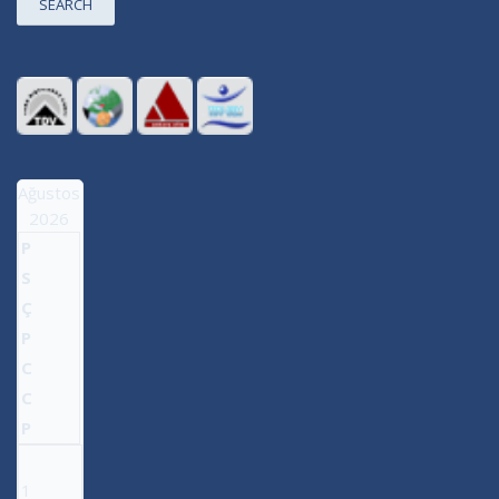
SEARCH
Ağustos
2026
P
S
Ç
P
C
C
P
1