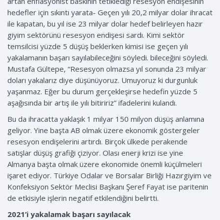
artan enflasyonist baskının tetiklediği resesyon endişesinin
hedefler için sıkıntı yarata- Geçen yılı 20,2 milyar dolar ihracat
ile kapatan, bu yıl ise 23 milyar dolar hedef belirleyen hazır
giyim sektörünü resesyon endişesi sardı. Kimi sektör
temsilcisi yüzde 5 düşüş beklerken kimisi ise geçen yılı
yakalamanın başarı sayılabileceğini söyledi. bileceğini söyledi.
Mustafa Gültepe, “Resesyon olmazsa yıl sonunda 23 milyar
doları yakalarız diye düşünüyoruz. Umuyoruz ki durgunluk
yaşanmaz. Eğer bu durum gerçekleşirse hedefin yüzde 5
aşağısında bir artış ile yılı bitiririz” ifadelerini kulandı.
Bu da ihracatta yaklaşık 1 milyar 150 milyon düşüş anlamına
geliyor. Yine başta AB olmak üzere ekonomik göstergeler
resesyon endişelerini artırdı. Birçok ülkede perakende
satışlar düşüş grafiği çiziyor. Olası enerji krizi ise yine
Almanya başta olmak üzere ekonomide önemli küçülmeleri
işaret ediyor. Türkiye Odalar ve Borsalar Birliği Hazırgiyim ve
Konfeksiyon Sektör Meclisi Başkanı Şeref Fayat ise paritenin
de etkisiyle işlerin negatif etkilendiğini belirtti.
2021’i yakalamak başarı sayılacak