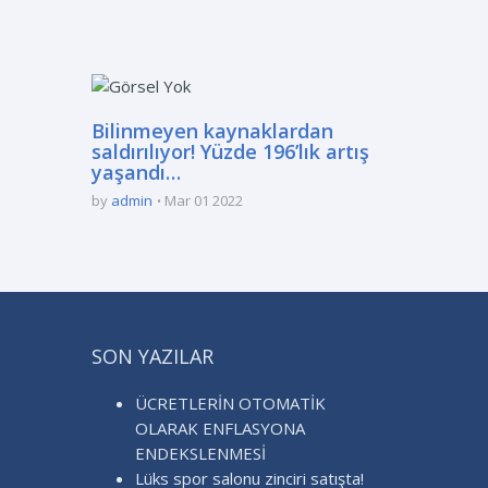
Bilinmeyen kaynaklardan
saldırılıyor! Yüzde 196’lık artış
yaşandı…
by
admin
Mar 01 2022
SON YAZILAR
ÜCRETLERİN OTOMATİK
OLARAK ENFLASYONA
ENDEKSLENMESİ
Lüks spor salonu zinciri satışta!