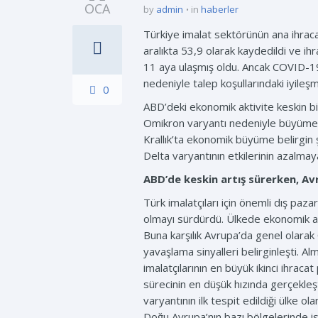
OCA
by
admin
in
haberler
Türkiye imalat sektörünün ana ihracat
aralıkta 53,9 olarak kaydedildi ve ih
11 aya ulaşmış oldu. Ancak COVID-19
nedeniyle talep koşullarındaki iyileş
0
ABD’deki ekonomik aktivite keskin bi
Omikron varyantı nedeniyle büyümede 
Krallık’ta ekonomik büyüme belirgin 
Delta varyantının etkilerinin azalmay
ABD’de keskin artış sürerken, A
Türk imalatçıları için önemli dış paz
olmayı sürdürdü. Ülkede ekonomik akt
Buna karşılık Avrupa’da genel olarak
yavaşlama sinyalleri belirginleşti. 
imalatçılarının en büyük ikinci ihrac
sürecinin en düşük hızında gerçekleş
varyantının ilk tespit edildiği ülke o
Doğu Avrupa’nın bazı bölgelerinde i