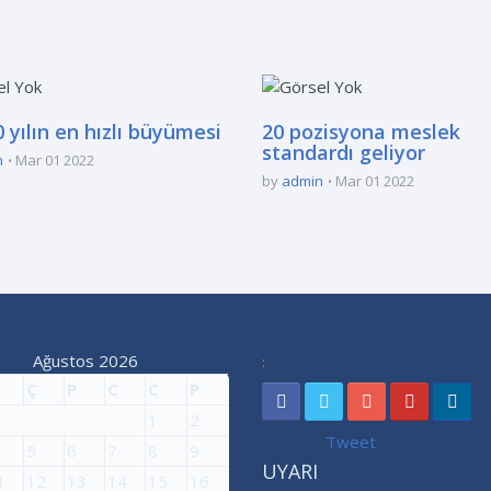
 yılın en hızlı büyümesi
20 pozisyona meslek
standardı geliyor
n
Mar 01 2022
by
admin
Mar 01 2022
Ağustos 2026
:
Ç
P
C
C
P
1
2
Tweet
5
6
7
8
9
UYARI
1
12
13
14
15
16