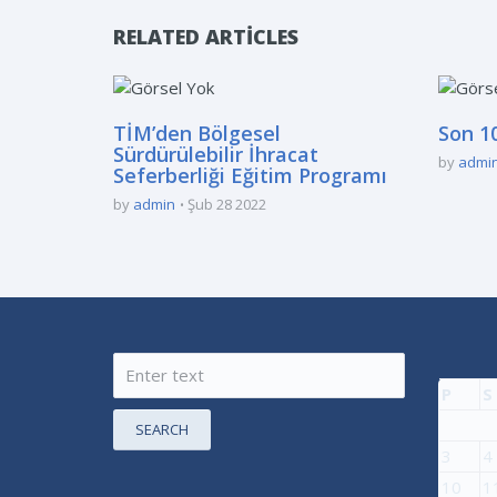
RELATED ARTICLES
TİM’den Bölgesel
Son 10
Sürdürülebilir İhracat
by
admi
Seferberliği Eğitim Programı
by
admin
Şub 28 2022
P
S
SEARCH
3
4
10
1