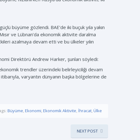
e güçlü büyüme gözlendi. BAE’de iki buçuk yıla yakın
 Mısır ve Lübnan’da ekonomik aktivite daralma
ileri azalmaya devam etti ve bu ülkeler yılın
nomi Direktörü Andrew Harker, şunları söyledi:
ekonomik trendler üzerindeki belirleyiciliği devam
şı itibarıyla, varyantın dünyanın başka bölgelerine de
ags:
Büyüme
,
Ekonomi
,
Ekonomik Aktivite
,
İhracat
,
Ülke
NEXT POST