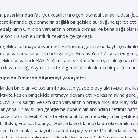
 pazarlarındaki faaliyet koşullarını ölçen İstanbul Sanayi Odası (İS
racat ikliminde güçlenmenin sağlıklı bir şekilde sürdüğüne işaret et
 salgınının Omikron varyantının ortaya çıkması ve buna bağlı olara
me son 10 ayın en ılımlı düzeyinde gerçekleşti.
r şekilde artmaya devam etti ve kasıma göre ivme kaybı çok ılımlı
yavaşlama sinyalleri belirginleşti. Almanya’da 17 ay süren genişl
şekilde yavaşladı. BAE, S. Arabistan ve Katar’ın da yer aldığı bazı
a devam ettiği Asya ülkeleri ise genel olarak olumlu bir performans
vrupa’da Omicron büyümeyi yavaşlattı
arlardan biri olan ve toplam ihracattan yüzde 6 pay alan ABD, aralı
ivite keskin bir şekilde artmaya devam etti ve kasım ayına göre ge
 COVID-19 salgını ve Omikron varyantının ortaya çıkışı aralık ayın
Almanya’da 17 ay süren genişleme döneminin ardından üretimin hafif
at pazarı olan Birleşik Krallık’ta ekonomik büyüme belirgin bir şeki
ti. İtalya, Fransa, İspanya, Hollanda ve İrlanda’da da ekonomik akti
lan ve Türk imalat sanayi ihracatındaki payı yüzde 1’in altında olan 
se daha olumlu gelişmeler izlendi. Polonya ve Çek Cumhuriyeti’nde 