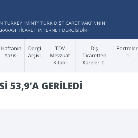
N TURKEY "MİNT" TÜRK DIŞTİCARET VAKFI\'NIN
RARASI TİCARET INTERNET DERGİSİDİR
Haftanın
Dergi
TDV
Dış
Portreler
Yazısı
Arşivi
Mevzuat
Ticaretten
Kitabı
Kareler
I 53,9’A GERILEDI