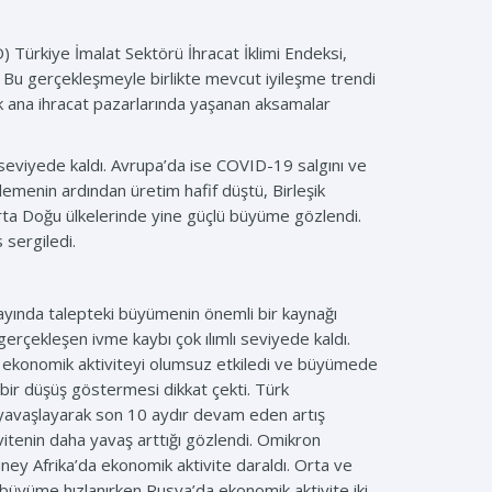
O) Türkiye İmalat Sektörü İhracat İklimi Endeksi,
ti. Bu gerçekleşmeyle birlikte mevcut iyileşme trendi
k ana ihracat pazarlarında yaşanan aksamalar
 seviyede kaldı. Avrupa’da ise COVID-19 salgını ve
emenin ardından üretim hafif düştü, Birleşik
 Orta Doğu ülkelerinde yine güçlü büyüme gözlendi.
 sergiledi.
k ayında talepteki büyümenin önemli bir kaynağı
rçekleşen ivme kaybı çok ılımlı seviyede kaldı.
da ekonomik aktiviteyi olumsuz etkiledi ve büyümede
 bir düşüş göstermesi dikkat çekti. Türk
lde yavaşlayarak son 10 aydır devam eden artış
vitenin daha yavaş arttığı gözlendi. Omikron
Güney Afrika’da ekonomik aktivite daraldı. Orta ve
büyüme hızlanırken Rusya’da ekonomik aktivite iki