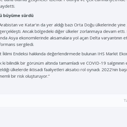
kaydetti.
lü büyüme sürdü
i Arabistan ve Katar’ın da yer aldığı bazı Orta Doğu ülkelerinde yin
 gerçekleşti. Ancak bölgedeki diğer ülkeler zorlanmaya devam etti.
arında Asya ekonomilerinde aksamalara yol açan Delta varyantının etk
formans sergiledi.
at İklimi Endeksi hakkında değerlendirmede bulunan IHS Markit Eko
k ki bilindik bir görünüm altında tamamladı ve COVID-19 salgınının 
ldiği ülkelerde iktisadi faaliyetleri aksatıcı rol oynadı. 2022’nin ba
nemli bir risk oluşturuyor.”
T