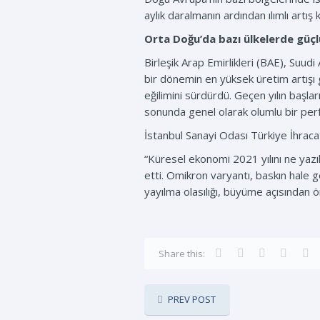
aylık daralmanın ardından ılımlı artış 
Orta Doğu’da bazı ülkelerde güç
Birleşik Arap Emirlikleri (BAE), Suud
bir dönemin en yüksek üretim artışı
eğilimini sürdürdü. Geçen yılın başl
sonunda genel olarak olumlu bir per
İstanbul Sanayi Odası Türkiye İhrac
“Küresel ekonomi 2021 yılını ne yazı
etti. Omikron varyantı, baskın hale ge
yayılma olasılığı, büyüme açısından ö
Share this:
PREV POST