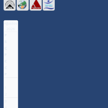
Ağustos
2026
P
S
Ç
P
C
C
P
1
2
3
4