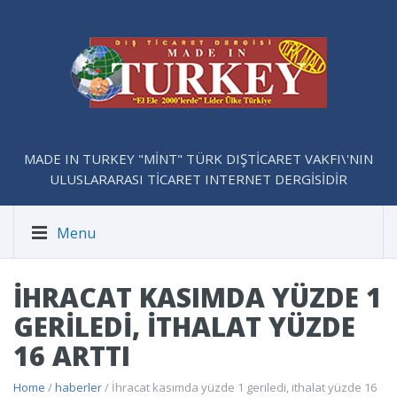
MADE IN TURKEY "MİNT" TÜRK DIŞTİCARET VAKFI\'NIN
ULUSLARARASI TİCARET INTERNET DERGİSİDİR
Menu
İHRACAT KASIMDA YÜZDE 1
GERILEDI, ITHALAT YÜZDE
16 ARTTI
Home
/
haberler
/ İhracat kasımda yüzde 1 geriledi, ithalat yüzde 16