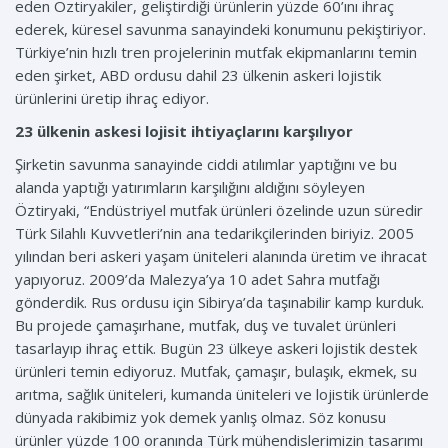
eden Öztiryakiler, geliştirdiği ürünlerin yüzde 60’ını ihraç
ederek, küresel savunma sanayindeki konumunu pekiştiriyor.
Türkiye’nin hızlı tren projelerinin mutfak ekipmanlarını temin
eden şirket, ABD ordusu dahil 23 ülkenin askeri lojistik
ürünlerini üretip ihraç ediyor.
23 ülkenin askesi lojisit ihtiyaçlarını karşılıyor
Şirketin savunma sanayinde ciddi atılımlar yaptığını ve bu
alanda yaptığı yatırımların karşılığını aldığını söyleyen
Öztiryaki, “Endüstriyel mutfak ürünleri özelinde uzun süredir
Türk Silahlı Kuvvetleri’nin ana tedarikçilerinden biriyiz. 2005
yılından beri askeri yaşam üniteleri alanında üretim ve ihracat
yapıyoruz. 2009’da Malezya’ya 10 adet Sahra mutfağı
gönderdik. Rus ordusu için Sibirya’da taşınabilir kamp kurduk.
Bu projede çamaşırhane, mutfak, duş ve tuvalet ürünleri
tasarlayıp ihraç ettik. Bugün 23 ülkeye askeri lojistik destek
ürünleri temin ediyoruz. Mutfak, çamaşır, bulaşık, ekmek, su
arıtma, sağlık üniteleri, kumanda üniteleri ve lojistik ürünlerde
dünyada rakibimiz yok demek yanlış olmaz. Söz konusu
ürünler yüzde 100 oranında Türk mühendislerimizin tasarımı