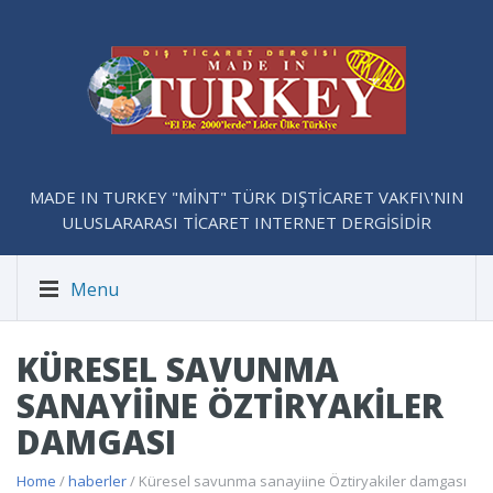
MADE IN TURKEY "MİNT" TÜRK DIŞTİCARET VAKFI\'NIN
ULUSLARARASI TİCARET INTERNET DERGİSİDİR
Menu
KÜRESEL SAVUNMA
SANAYIINE ÖZTIRYAKILER
DAMGASI
Home
/
haberler
/ Küresel savunma sanayiine Öztiryakiler damgası