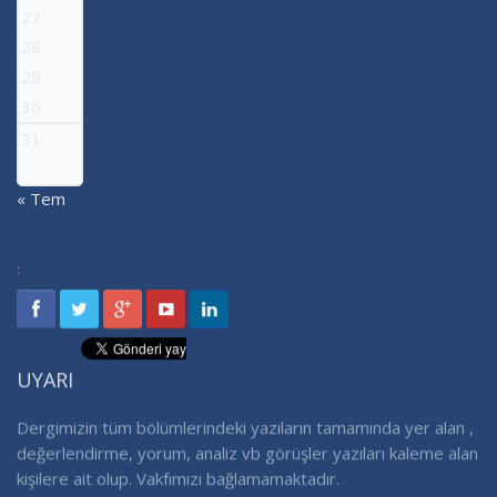
27
28
29
30
31
« Tem
:
UYARI
Dergimizin tüm bölümlerindeki yazıların tamamında yer alan ,
değerlendirme, yorum, analiz vb görüşler yazıları kaleme alan
kişilere ait olup. Vakfımızı bağlamamaktadır.