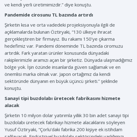
ve kendi yerli üretimimizdir.” diye konuştu.
Pandemide cirosunu TL bazında artırdı
Şirketin kısa ve orta vadedeki projeksiyonuyla ilgili de
açıklamalarda bulunan Öztiryaki, “130 ülkeye ihracat
gerçekleştiren bir firmayız. Bu rakamı 150’ye çıkarma
hedefimiz var. Pandemi döneminde TL bazında ciromuzu
artırdık. Fark yaratan ürünler konusunda dünyadaki
rakiplerimizle aramızı açan bir şirketiz. Dünyada ulaşmadığımız
bölge yok. İşin özünde insanlarda güven sağlamak ve en
önemlisi marka olmak var. Japon ortağımız da kendi
sektöründe dünyanın en büyük üçüncü şirketi.” şeklinde
konuştu.
Sanayi tipi buzdolabı üretecek fabrikasını hizmete
alacak
Şirketin 10 milyon dolar yatırımla yıllık 30 bin adet sanayi tipi
buzdolabı üretecek fabrikayı hizmete alacaklarını söyleyen
Yusuf Öztiryaki, “Çorlu’daki fabrika 200 kişiye ek istihdam
sağlayacak. Endüstriyel buzdolabı sektöründeki varlığımızı