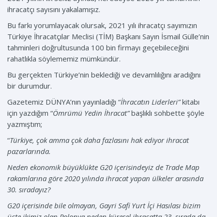
ihracatçı sayısını yakalamışız.
Bu farkı yorumlayacak olursak, 2021 yılı ihracatçı sayımızın
Türkiye İhracatçılar Meclisi (TİM) Başkanı Sayın İsmail Gülle’nin
tahminleri doğrultusunda 100 bin firmayı geçebileceğini
rahatlıkla söylememiz mümkündür.
Bu gerçekten Türkiye’nin beklediği ve devamlılığını aradığını
bir durumdur.
Gazetemiz DÜNYA’nın yayınladığı “
İhracatın Liderleri”
kitabı
için yazdığım “
Ömrümü Yedin İhracat”
başlıklı sohbette şöyle
yazmıştım;
“
Türkiye, çok amma çok daha fazlasını hak ediyor ihracat
pazarlarında.
Neden ekonomik büyüklükte G20 içerisindeyiz de Trade Map
rakamlarına göre 2020 yılında ihracat yapan ülkeler arasında
30. sıradayız?
G20 içerisinde bile olmayan, Gayri Safi Yurt İçi Hasılası bizim
üçte ikimiz olan Polonya neden küresel ihracatta 23. sırada da