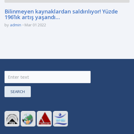
Bilinmeyen kaynaklardan saldırılıyor! Yüzde
196’lık artış yaşandı…
by
admin
Mar 01 2022
SEARCH