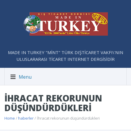
MADE IN TURKEY "MİNT" TÜRK DIŞTİCARET VAKFI\'NIN
ULUSLARARASI TİCARET INTERNET DERGİSİDİR
Menu
İHRACAT REKORUNUN
DÜŞÜNDÜRDÜKLERI
Home
/
haberler
/ İhracat rekorunun düşündürdükleri