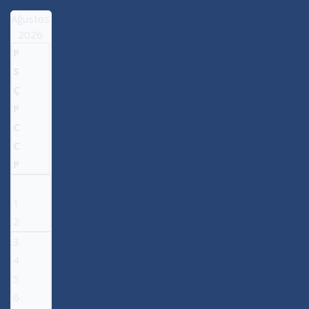
Ağustos
2026
P
S
Ç
P
C
C
P
1
2
3
4
5
6