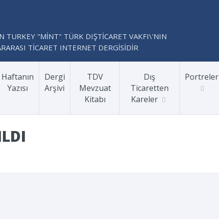
N TURKEY "MİNT" TÜRK DIŞTİCARET VAKFI\'NIN
RARASI TİCARET INTERNET DERGİSİDİR
Haftanın
Dergi
TDV
Dış
Portreler
Yazısı
Arşivi
Mevzuat
Ticaretten
Kitabı
Kareler
ILDI