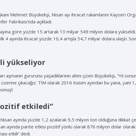
şkanı Mehmet Büyükekşi, Nisan ayı ihracat rakamlarını Kayseri Organi
er Fabrikası’nda açıkladı.
ı ayına göre yüzde 15 artarak 13 milyar 549 milyon dolara yükseldi.
lın ilk 4 ayında ihracat yüzde 10,4 artışla 54,7 milyar dolara ulaştı. 
li yükseliyor
arı aşmanın gururunu yaşadıklarının altını çizen Büyükekşi, “Yıl son
üzerine çıkacağız. TİM olarak 2016 Kasım ayından bu yana, yani 1,5 y
 konuşt
ozitif etkiledi”
n Nisan ayında yüzde 1,2 azalarak 9,5 milyon ton olduğuna dikkat çe
isan ayında parite etkisi pozitif yönlü olarak 876 milyon dolar olarak
ı etkili” dedi.