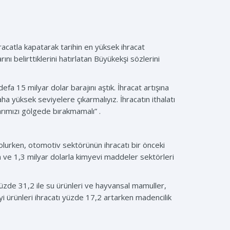
 ihracatla kapatarak tarihin en yüksek ihracat
nı belirttiklerini hatırlatan Büyükekşi sözlerini
defa 15 milyar dolar barajını aştık. İhracat artışına
daha yüksek seviyelere çıkarmalıyız. İhracatın ithalatı
şarımızı gölgede bırakmamalı” .
 olurken, otomotiv sektörünün ihracatı bir önceki
n ve 1,3 milyar dolarla kimyevi maddeler sektörleri
yüzde 31,2 ile su ürünleri ve hayvansal mamuller,
yi ürünleri ihracatı yüzde 17,2 artarken madencilik