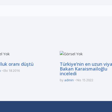
luk oranı düştü
Türkiye’nin en uzun viy
Bakan Karaismailoğlu
n
Eki 18 2016
inceledi
by
admin
Nis 15 2022