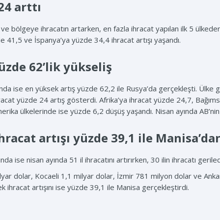
24 arttı
 ve bölgeye ihracatın artarken, en fazla ihracat yapılan ilk 5 ülke
e 41,5 ve İspanya’ya yüzde 34,4 ihracat artışı yaşandı.
üzde 62’lik yükseliş
ında ise en yüksek artış yüzde 62,2 ile Rusya’da gerçekleşti. Ülke g
ihracat yüzde 24 artış gösterdi. Afrika’ya ihracat yüzde 24,7, Bağı
ika ülkelerinde ise yüzde 6,2 düşüş yaşandı. Nisan ayında AB’nin 
hracat artışı yüzde 39,1 ile Manisa’da
da ise nisan ayında 51 il ihracatını artırırken, 30 ilin ihracatı geriled
lyar dolar, Kocaeli 1,1 milyar dolar, İzmir 781 milyon dolar ve Ankara
ek ihracat artışını ise yüzde 39,1 ile Manisa gerçekleştirdi.