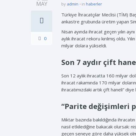
MAY
by
admin
in
haberler
Türkiye İhracatçılar Meclisi (TİM) Ba
ankastre grubunda üretim yapan Simf
Nisan ayında ihracat geçen yılın ayn
0
aylık ihracat rekoru kırılmış oldu. Yı
milyar dolara yükseldi.
Son 7 aydır çift hane
Son 12 aylık ihracatta 160 milyar dol
ihracat rakamında 170 milyar doların 
ihracatımızdaki artık çift haneli” diye
“Parite değişimleri p
Miktar bazında bakıldığında ihracatı
nasıl etkilediğine bakacak olursak: n
geçen seneye göre daha yüksek olmas