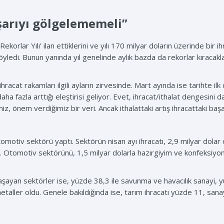
aşarıyı gölgelememeli”
Rekorlar Yılı’ ilan ettiklerini ve yılı 170 milyar doların üzerinde bir
ledi. Bunun yanında yıl genelinde aylık bazda da rekorlar kıracakları
racat rakamları ilgili ayların zirvesinde. Mart ayında ise tarihte ilk 
daha fazla arttığı eleştirisi geliyor. Evet, ihracat/ithalat dengesini 
miz, önem verdiğimiz bir veri. Ancak ithalattaki artış ihracattaki ba
tomotiv sektörü yaptı. Sektörün nisan ayı ihracatı, 2,9 milyar dolar
tı. Otomotiv sektörünü, 1,5 milyar dolarla hazırgiyim ve konfeksiyo
 yaşayan sektörler ise, yüzde 38,3 ile savunma ve havacılık sanayi, 
taller oldu. Genele bakıldığında ise, tarım ihracatı yüzde 11, sana