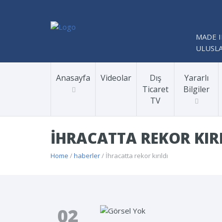
MADE I
ULUSLA
Anasayfa
Videolar
Dış
Yararlı
Ticaret
Bilgiler
TV
İHRACATTA REKOR KIR
Home
/
haberler
/ İhracatta rekor kırıldı
02