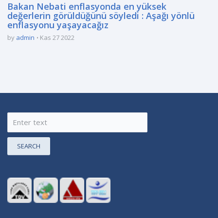
Bakan Nebati enflasyonda en yüksek
değerlerin görüldüğünü söyledi : Aşağı yönlü
enflasyonu yaşayacağız
by
admin
Kas 27 2022
SEARCH