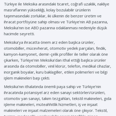
Türkiye ile Meksika arasındaki ticaret, coğrafi uzaklık, nakliye
masraflarının yüksekliği, kolay bozulabilir ürünlerin
taşınmasındaki zorluklar, iki ülkenin de benzer üretim ve
ihracat portföyüne sahip olması ve Türkiye’nin AB pazarına,
Meksika’nın ise ABD pazarına odaklanması nedeniyle düşük
hacimde seyretti.
Meksika’ya ihracatta önem arz eden başlıca ürünler,
otomobiller, mücevherat, otomotiv yedek parçaları, fındık,
kamyon-kamyonet, demir-çelik profiller ile teller olarak öne
çıkarken, Türkiye’nin Meksika’dan ithal ettiği başlıca ürünler
arasında da otomobiller, vinil klorür, telefon, medikal cihazlar,
inorganik boyalar, kuru baklagiller, etilen polimerleri ve bilgi
işlem makineleri başı çekti.
Meksika’nın ithalatında önemli paya sahip ve Türkiye’nin
ihracatında potansiyel arz eden sanayi sektörleri/ürünleri,
otomotiv yan sanayi, takım tezgahları, tekstil makineleri, gıda
işleme makineleri, müteahhitlik hizmetleri, iş ve inşaat
makineleri ve inşaat malzemeleri olarak öne çıkıyor. Tekstil,