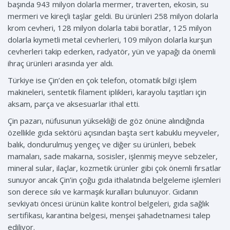
başında 943 milyon dolarla mermer, traverten, ekosin, su
mermeri ve kireçli taşlar geldi. Bu ürünleri 258 milyon dolarla
krom cevheri, 128 milyon dolarla tabii boratlar, 125 milyon
dolarla kıymetli metal cevherleri, 109 milyon dolarla kurşun
cevherleri takip ederken, radyatör, yün ve yapağı da önemli
ihraç ürünleri arasında yer aldı.
Türkiye ise Çin’den en çok telefon, otomatik bilgi işlem
makineleri, sentetik filament iplikleri, karayolu taşıtları için
aksam, parça ve aksesuarlar ithal etti.
Çin pazarı, nüfusunun yüksekliği de göz önüne alındığında
özellikle gıda sektörü açısından başta sert kabuklu meyveler,
balık, dondurulmuş yengeç ve diğer su ürünleri, bebek
mamaları, sade makarna, sosisler, işlenmiş meyve sebzeler,
mineral sular, ilaçlar, kozmetik ürünler gibi çok önemli fırsatlar
sunuyor ancak Çin’in çoğu gıda ithalatında belgeleme işlemleri
son derece sıkı ve karmaşık kuralları bulunuyor. Gıdanın
sevkiyatı öncesi ürünün kalite kontrol belgeleri, gıda sağlık
sertifikası, karantina belgesi, menşei şahadetnamesi talep
ediliyor.