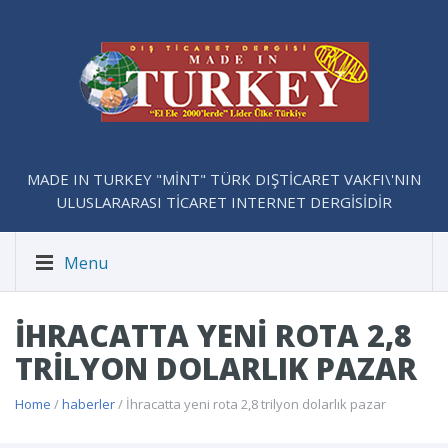
MADE IN TURKEY "MİNT" TÜRK DIŞTİCARET VAKFI\'NIN
ULUSLARARASI TİCARET INTERNET DERGİSİDİR
Menu
İHRACATTA YENI ROTA 2,8
TRILYON DOLARLIK PAZAR
Home
/
haberler
/ İhracatta yeni rota 2,8 trilyon dolarlık pazar