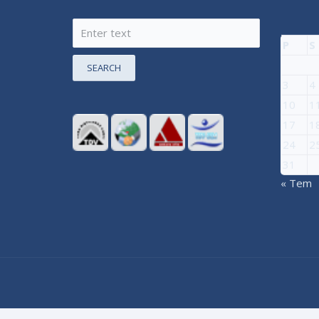
P
S
SEARCH
3
4
10
1
17
1
24
2
31
« Tem