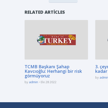
RELATED ARTICLES
TCMB Başkanı Şahap
3. çey
Kavcıoğlu: Herhangi bir risk
kadar 
görmüyoruz
by
admi
by
admin
Eki 28 2022