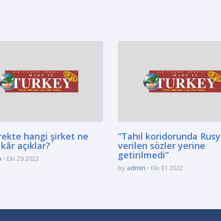
rekte hangi şirket ne
“Tahıl koridorunda Rusy
kâr açıklar?
verilen sözler yerine
getirilmedi”
n
Eki 29 2022
by
admin
Eki 31 2022