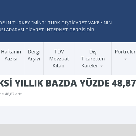
E IN TURKEY "MİNT" TÜRK DIŞTİCARET VAKFI\'NIN
SLARARASI TİCARET INTERNET DERGİSİDİR
Haftanın
Dergi
TDV
Dış
Portreler
Yazısı
Arşivi
Mevzuat
Ticaretten
Kitabı
Kareler
SI YILLIK BAZDA YÜZDE 48,87
e 48,87 arttı