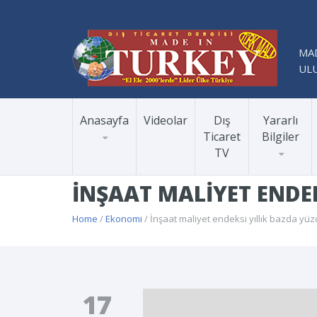
MAD
ULU
Anasayfa
Videolar
Dış
Yararlı
Ticaret
Bilgiler
TV
İNŞAAT MALIYET ENDEK
Home
/
Ekonomi
/ İnşaat maliyet endeksi yıllık bazda yüzd
17