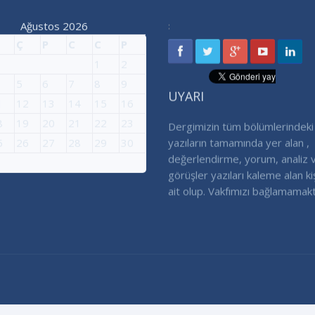
Ağustos 2026
:
Ç
P
C
C
P
1
2
5
6
7
8
9
UYARI
1
12
13
14
15
16
8
19
20
21
22
23
Dergimizin tüm bölümlerindeki
5
26
27
28
29
30
yazıların tamamında yer alan ,
değerlendirme, yorum, analiz 
görüşler yazıları kaleme alan ki
ait olup. Vakfımızı bağlamamakt