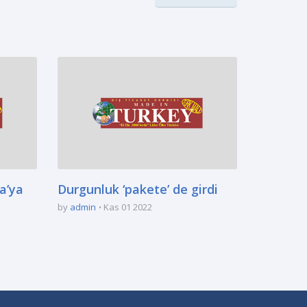
a’ya
Durgunluk ‘pakete’ de girdi
by
admin
Kas 01 2022