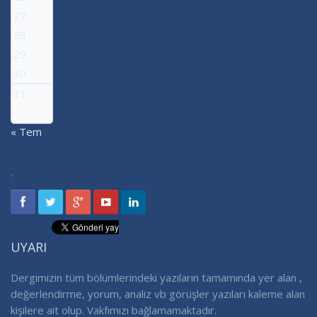
27
28
29
30
31
« Tem
:
UYARI
Dergimizin tüm bölümlerindeki yazıların tamamında yer alan ,
değerlendirme, yorum, analiz vb görüşler yazıları kaleme alan
kişilere ait olup. Vakfımızı bağlamamaktadır.