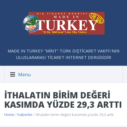
MADE IN TURKEY "MİNT" TÜRK DIŞTİCARET VAKFI\'NIN
ULUSLARARASI TİCARET INTERNET DERGİSİDİR
Menu
İTHALATIN BIRIM DEĞERI
KASIMDA YÜZDE 29,3 ARTTI
Home
/
haberler
/ İthalatın birim değeri kasımda yüzde 29,3 arttı