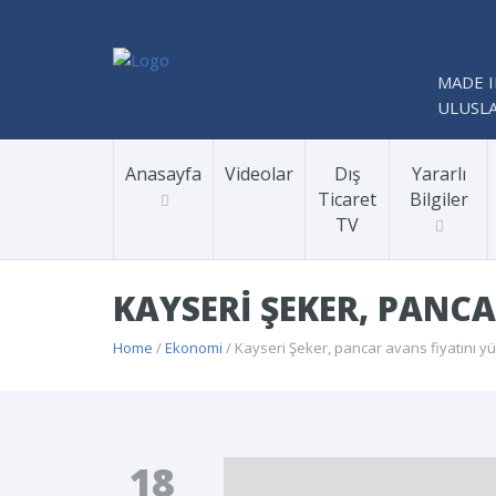
MADE I
ULUSLA
Anasayfa
Videolar
Dış
Yararlı
Ticaret
Bilgiler
TV
KAYSERI ŞEKER, PANCA
Home
/
Ekonomi
/ Kayseri Şeker, pancar avans fiyatını yü
18