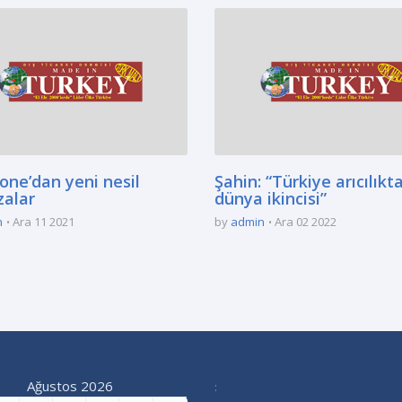
one’dan yeni nesil
Şahin: “Türkiye arıcılıkt
alar
dünya ikincisi”
n
Ara 11 2021
by
admin
Ara 02 2022
Ağustos 2026
: