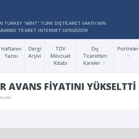
N TURKEY "MİNT" TÜRK DIŞTİCARET VAKFI\'NIN
RARASI TİCARET INTERNET DERGİSİDİR
Haftanın
Dergi
TDV
Dış
Portreler
Yazısı
Arşivi
Mevzuat
Ticaretten
Kitabı
Kareler
R AVANS FIYATINI YÜKSELTTI
kseltti