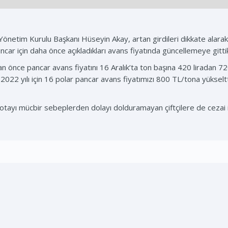
Yönetim Kurulu Başkanı Hüseyin Akay, artan girdileri dikkate alarak 
ncar için daha önce açıkladıkları avans fiyatında güncellemeye gittikle
n önce pancar avans fiyatını 16 Aralık’ta ton başına 420 liradan 720
a 2022 yılı için 16 polar pancar avans fiyatımızı 800 TL/tona yükselt
kotayı mücbir sebeplerden dolayı dolduramayan çiftçilere de cezai i