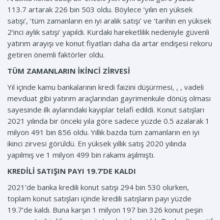
113.7 artarak 226 bin 503 oldu. Böylece ‘yılın en yüksek
satışı’, ‘tüm zamanların en iyi aralık satışı’ ve ‘tarihin en yüksek
2’inci aylık satışı’ yapıldı. Kurdaki hareketlilik nedeniyle güvenli
yatırım arayışı ve konut fiyatları daha da artar endişesi rekoru
getiren önemli faktörler oldu.
TÜM ZAMANLARIN İKİNCİ ZİRVESİ
Yıl içinde kamu bankalarının kredi faizini düşürmesi, , , vadeli
mevduat gibi yatırım araçlarından gayrimenkule dönüş olması
sayesinde ilk aylarındaki kayıplar telafi edildi. Konut satışları
2021 yılında bir önceki yıla göre sadece yüzde 0.5 azalarak 1
milyon 491 bin 856 oldu. Yıllık bazda tüm zamanların en iyi
ikinci zirvesi görüldü. En yüksek yıllık satış 2020 yılında
yapılmış ve 1 milyon 499 bin rakamı aşılmıştı.
KREDİLİ SATIŞIN PAYI 19.7’DE KALDI
2021’de banka kredili konut satışı 294 bin 530 olurken,
toplam konut satışları içinde kredili satışların payı yüzde
19.7’de kaldı. Buna karşın 1 milyon 197 bin 326 konut peşin