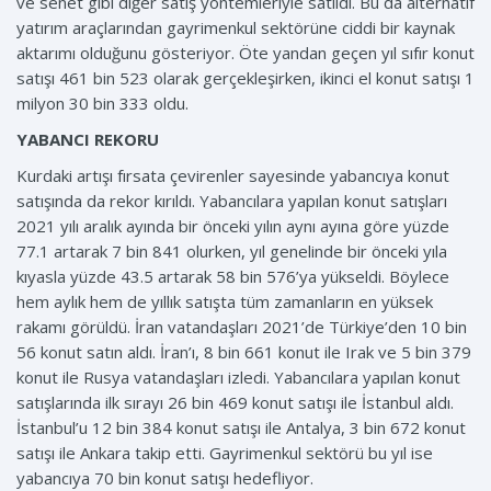
ve senet gibi diğer satış yöntemleriyle satıldı. Bu da alternatif
yatırım araçlarından gayrimenkul sektörüne ciddi bir kaynak
aktarımı olduğunu gösteriyor. Öte yandan geçen yıl sıfır konut
satışı 461 bin 523 olarak gerçekleşirken, ikinci el konut satışı 1
milyon 30 bin 333 oldu.
YABANCI REKORU
Kurdaki artışı fırsata çevirenler sayesinde yabancıya konut
satışında da rekor kırıldı. Yabancılara yapılan konut satışları
2021 yılı aralık ayında bir önceki yılın aynı ayına göre yüzde
77.1 artarak 7 bin 841 olurken, yıl genelinde bir önceki yıla
kıyasla yüzde 43.5 artarak 58 bin 576’ya yükseldi. Böylece
hem aylık hem de yıllık satışta tüm zamanların en yüksek
rakamı görüldü. İran vatandaşları 2021’de Türkiye’den 10 bin
56 konut satın aldı. İran’ı, 8 bin 661 konut ile Irak ve 5 bin 379
konut ile Rusya vatandaşları izledi. Yabancılara yapılan konut
satışlarında ilk sırayı 26 bin 469 konut satışı ile İstanbul aldı.
İstanbul’u 12 bin 384 konut satışı ile Antalya, 3 bin 672 konut
satışı ile Ankara takip etti. Gayrimenkul sektörü bu yıl ise
yabancıya 70 bin konut satışı hedefliyor.