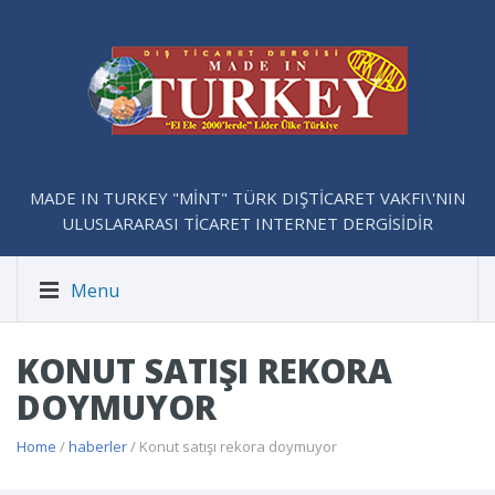
MADE IN TURKEY "MİNT" TÜRK DIŞTİCARET VAKFI\'NIN
ULUSLARARASI TİCARET INTERNET DERGİSİDİR
Menu
KONUT SATIŞI REKORA
DOYMUYOR
Home
/
haberler
/ Konut satışı rekora doymuyor