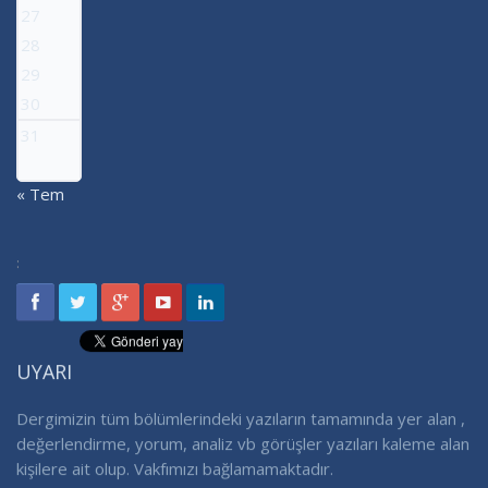
27
28
29
30
31
« Tem
:
UYARI
Dergimizin tüm bölümlerindeki yazıların tamamında yer alan ,
değerlendirme, yorum, analiz vb görüşler yazıları kaleme alan
kişilere ait olup. Vakfımızı bağlamamaktadır.