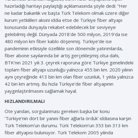
hazırladığı haritayı paylaştığı açıklamasında şöyle dedi: “Her
ne kadar bakanlık ve başta Türk Telekom olmak üzere diğer
kurum yetkilileri aksini iddia etse de Türkiye fiber altyapı
konusunda dünyayla rekabet edebilecek bir seviyeye
gelebilmiş değil. Dünyada 2018’de 500 milyon, 2019’da ise
480 milyon km fiber kablo döşenmiş. Türkiye’de ise
pandeminin etkisiyle özellikle son dönemde yatırımlarda,
fiber abone sayılarında bir artış gerçekleşmiş olsa dahi,
BTK’nın 2021 yılı 3. çeyrek raporuna göre Türkiye genelindeki
toplam fiber altyapı uzunluğu yalnızca 455 bin km. 2020 yılının
aynı çeyreğinde 413 bin km olan fiber uzunluk, 1 yılda yalnızca
42 bin km artmış. Bu hızla Türkiye’de fiber altyapının
yaygınlaştırılmasını sağlamak hayal.
HIZLANDIRILMALI
Öte yandan, sorgulanması gereken başka bir konu
‘Türkiye’nin dört bir yanını fiber ağlarla ördük’ iddiasına karşın
Türk Telekom’un durumu. Türk Telekom’un 353 bin 313 km
fiber altyapısı bulunuyor. Türk Telekom 2005 yılında