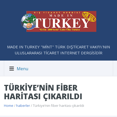
MADE IN TURKEY "MİNT" TÜRK DIŞTİCARET VAKFI\'NIN
ULUSLARARASI TİCARET INTERNET DERGİSİDİR
Menu
TÜRKIYE’NIN FIBER
HARITASI ÇIKARILDI
Home
/
haberler
/ Türkiye’nin fiber haritası çıkarıldı