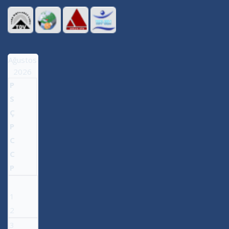
Ağustos
2026
P
S
Ç
P
C
C
P
1
2
3