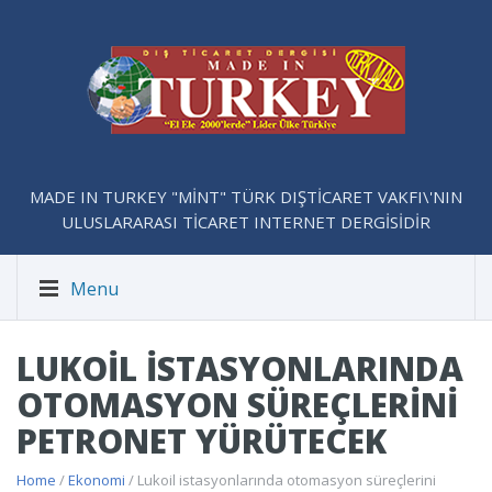
MADE IN TURKEY "MİNT" TÜRK DIŞTİCARET VAKFI\'NIN
ULUSLARARASI TİCARET INTERNET DERGİSİDİR
Menu
LUKOIL ISTASYONLARINDA
OTOMASYON SÜREÇLERINI
PETRONET YÜRÜTECEK
Home
/
Ekonomi
/ Lukoil istasyonlarında otomasyon süreçlerini