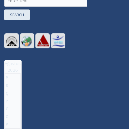
SEARCH
Ağustos
2026
P
S
Ç
P
C
C
P