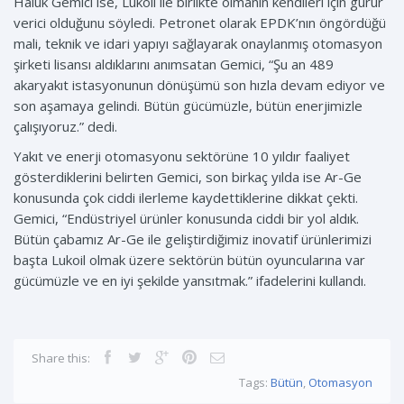
Haluk Gemici ise, Lukoil ile birlikte olmanın kendileri için gurur
verici olduğunu söyledi. Petronet olarak EPDK’nın öngördüğü
mali, teknik ve idari yapıyı sağlayarak onaylanmış otomasyon
şirketi lisansı aldıklarını anımsatan Gemici, “Şu an 489
akaryakıt istasyonunun dönüşümü son hızla devam ediyor ve
son aşamaya gelindi. Bütün gücümüzle, bütün enerjimizle
çalışıyoruz.” dedi.
Yakıt ve enerji otomasyonu sektörüne 10 yıldır faaliyet
gösterdiklerini belirten Gemici, son birkaç yılda ise Ar-Ge
konusunda çok ciddi ilerleme kaydettiklerine dikkat çekti.
Gemici, “Endüstriyel ürünler konusunda ciddi bir yol aldık.
Bütün çabamız Ar-Ge ile geliştirdiğimiz inovatif ürünlerimizi
başta Lukoil olmak üzere sektörün bütün oyuncularına var
gücümüzle ve en iyi şekilde yansıtmak.” ifadelerini kullandı.
Share this:
Tags:
Bütün
,
Otomasyon