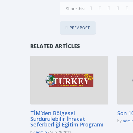
Share this:
PREV POST
RELATED ARTICLES
TİM’den Bölgesel
Son 10
Sürdürülebilir İhracat
by
admi
Seferberliği Eğitim Programı
by
admin
Şub 28 2022