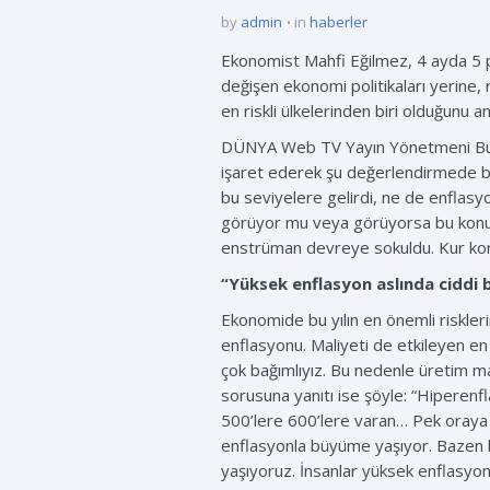
by
admin
in
haberler
Ekonomist Mahfi Eğilmez, 4 ayda 5 puan
değişen ekonomi politikaları yerine,
en riskli ülkelerinden biri olduğunu 
DÜNYA Web TV Yayın Yönetmeni Burcu
işaret ederek şu değerlendirmede bu
bu seviyelere gelirdi, ne de enflas
görüyor mu veya görüyorsa bu konuda 
enstrüman devreye sokuldu. Kur koru
“Yüksek enflasyon aslında ciddi b
Ekonomide bu yılın en önemli riskler
enflasyonu. Maliyeti de etkileyen en 
çok bağımlıyız. Bu nedenle üretim ma
sorusuna yanıtı ise şöyle: “Hiperenf
500’lere 600’lere varan… Pek oraya 
enflasyonla büyüme yaşıyor. Bazen 
yaşıyoruz. İnsanlar yüksek enflasyonu