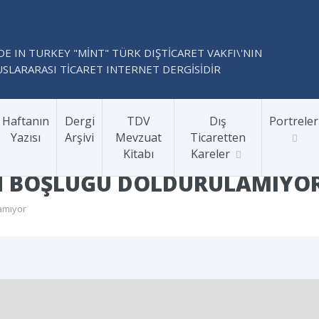
E IN TURKEY "MİNT" TÜRK DIŞTİCARET VAKFI\'NIN
SLARARASI TİCARET INTERNET DERGİSİDİR
Haftanın
Dergi
TDV
Dış
Portreler
Yazısı
Arşivi
Mevzuat
Ticaretten
Kitabı
Kareler
ZIN BOŞLUĞU DOLDURULAMIYO
lamıyor