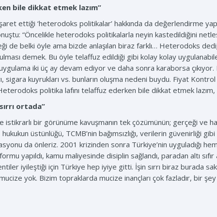
ken bile dikkat etmek lazım”
şaret ettiği ‘heterodoks politikalar’ hakkında da değerlendirme ya
nuştu: “Öncelikle heterodoks politikalarla neyin kastedildiğini net
rçeği de belki öyle ama bizde anlaşılan biraz farklı… Heterodoks ded
urulması demek. Bu öyle telaffuz edildiği gibi kolay kolay uygulanabil
uygulama iki üç ay devam ediyor ve daha sonra karaborsa çıkıyor. 
ı, sigara kuyrukları vs. bunların oluşma nedeni buydu. Fiyat Kontrol 
terodoks politika lafını telaffuz ederken bile dikkat etmek lazım, 
sırrı ortada”
 istikrarlı bir görünüme kavuşmanın tek çözümünün; gerçeği ve ha
i, hukukun üstünlüğü, TCMB’nin bağımsızlığı, verilerin güvenirliği g
enflasyonu da önleriz. 2001 krizinden sonra Türkiye’nin uyguladığı
mu yapıldı, kamu maliyesinde disiplin sağlandı, paradan altı sıfır 
ler iyileştiği için Türkiye hep iyiye gitti. İşin sırrı biraz burada
cize yok. Bizim topraklarda mucize inançları çok fazladır, bir şey