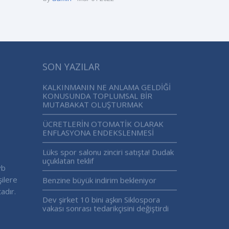
SON YAZILAR
KALKINMANIN NE ANLAMA GELDİĞİ
KONUSUNDA TOPLUMSAL BİR
MUTABAKAT OLUŞTURMAK
ÜCRETLERİN OTOMATİK OLARAK
ENFLASYONA ENDEKSLENMESİ
Lüks spor salonu zinciri satışta! Dudak
uçuklatan teklif
vb
şilere
Benzine büyük indirim bekleniyor
adır.
Dev şirket 10 bini aşkın Siklospora
vakası sonrası tedarikçisini değiştirdi