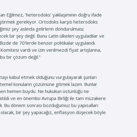
pan Eğilmez, ‘heterodoks’ yaklaşımının doğru ifade
leştirmek gerekiyor. Ortodoks karşıtı heterodoks
iğimiz şey aslında gelirlerin dondurulması;
ecek bir şey değil. Bunu Latin ülkeleri uyguladılar ve
Bizde de 70’lerde benzer politikalar uygulandı.
Komitesi vardı ve izin verilmezdi fiyat artışlarına,
bu bir çözüm değil.”
tayı kabul etmek olduğunu vurgulayarak şunları
ibi temel konuların çözümüne gitmek lazım. Bunlar
 hemen hemen buydu. Ne hukukun üstünlüğü ne
atıldı ve en önemlisi Avrupa Birliği ile tam müzakere
 saklı. Bu dönem sonrası bozduğumuz bu yapısalları
 olacak, bir şey yapacağız, enflasyon düşecek böyle