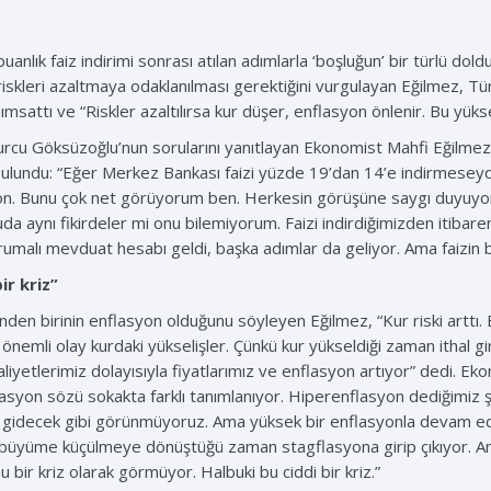
lık faiz indirimi sonrası atılan adımlarla ‘boşluğun’ bir türlü doldu
 riskleri azaltmaya odaklanılması gerektiğini vurgulayan Eğilmez, T
anımsattı ve “Riskler azaltılırsa kur düşer, enflasyon önlenir. Bu yü
 Göksüzoğlu’nun sorularını yanıtlayan Ekonomist Mahfi Eğilmez, 
lundu: “Eğer Merkez Bankası faizi yüzde 19’dan 14’e indirmeseydi 
yon. Bunu çok net görüyorum ben. Herkesin görüşüne saygı duyuyoru
aynı fikirdeler mi onu bilemiyorum. Faizi indirdiğimizden itibaren
malı mevduat hesabı geldi, başka adımlar da geliyor. Ama faizin b
ir kriz”
inden birinin enflasyon olduğunu söyleyen Eğilmez, “Kur riski arttı
önemli olay kurdaki yükselişler. Çünkü kur yükseldiği zaman ithal gir
liyetlerimiz dolayısıyla fiyatlarımız ve enflasyon artıyor” dedi. E
lasyon sözü sokakta farklı tanımlanıyor. Hiperenflasyon dediğimiz şe
gidecek gibi görünmüyoruz. Ama yüksek bir enflasyonla devam edec
büyüme küçülmeye dönüştüğü zaman stagflasyona girip çıkıyor. Am
 bir kriz olarak görmüyor. Halbuki bu ciddi bir kriz.”