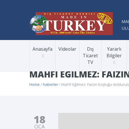
MAD
ULU
Anasayfa
Videolar
Dış
Yararlı
Ticaret
Bilgiler
TV
MAHFI EĞILMEZ: FAI
Home
/
haberler
/ Mahfi Eğilmez: Faizin boşluğu dolduru
18
OCA