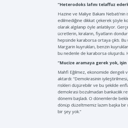
“Heterodoks lafını telaffuz eder
Hazine ve Maliye Bakanı Nebati’nin i
edilmediğine dikkat çekerek şöyle ko
olarak algılanıp öyle anlatılıyor. Ge
ücretlerin, kiraların, fiyatların dond
hepsinde karaborsa ortaya çıktı. Bu 
Margarin kuyrukları, benzin kuyruklar
bu nedenle de karaborsa oluşurdu. He
“Mucize aramaya gerek yok, işin 
Mahfi Eğilmez, ekonomide dengeli ve
aktardı: “Demokrasinin iyileştirilmes
riskleri düşürebilir ve bu şekilde 
demokrasi bozulmadan bankacılık refor
dönemi başladı. O dönemlerde beklenti
dönüp düzeltmemiz lazım başka bir mu
bir şey yok.”