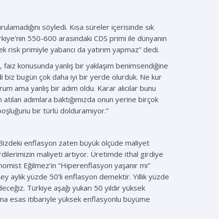
rulamadığını söyledi. Kısa süreler içerisinde sık
ürkiye’nin 550-600 arasındaki CDS primi ile dünyanın
ksek risk primiyle yabancı da yatırım yapmaz” dedi.
faiz konusunda yanlış bir yaklaşım benimsendiğine
biz bugün çok daha iyi bir yerde olurduk. Ne kur
m ama yanlış bir adım oldu. Karar alıcılar bunu
 atılan adımlara baktığımızda onun yerine birçok
oşluğunu bir türlü dolduramıyor.”
. Bizdeki enflasyon zaten büyük ölçüde maliyet
dilerimizin maliyeti artıyor. Üretimde ithal girdiye
konomist Eğilmez’in “Hiperenflasyon yaşanır mı”
y aylık yüzde 50’li enflasyon demektir. Yıllık yüzde
eğiz. Türkiye aşağı yukarı 50 yıldır yüksek
a esas itibariyle yüksek enflasyonlu büyüme