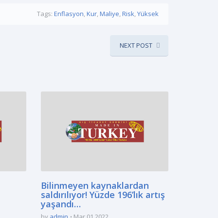
Tags:
Enflasyon
,
Kur
,
Maliye
,
Risk
,
Yüksek
NEXT POST
Bilinmeyen kaynaklardan
saldırılıyor! Yüzde 196’lık artış
yaşandı…
by
admin
Mar 01 2022