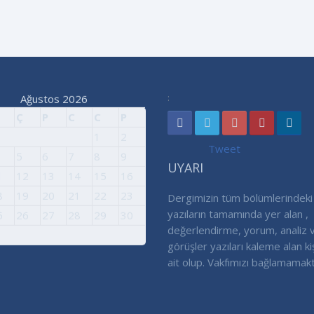
Ağustos 2026
:
Ç
P
C
C
P
1
2
Tweet
5
6
7
8
9
UYARI
1
12
13
14
15
16
8
19
20
21
22
23
Dergimizin tüm bölümlerindeki
5
26
27
28
29
30
yazıların tamamında yer alan ,
değerlendirme, yorum, analiz 
görüşler yazıları kaleme alan ki
ait olup. Vakfımızı bağlamamakt