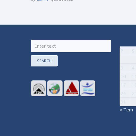
P
S
SEARCH
3
4
10
1
17
1
24
2
31
« Tem