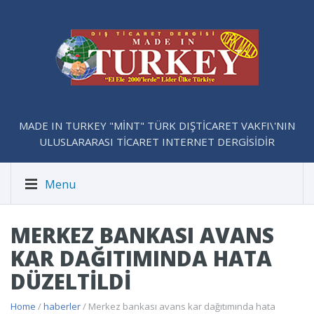
MADE IN TURKEY "MİNT" TÜRK DIŞTİCARET VAKFI\'NIN
ULUSLARARASI TİCARET INTERNET DERGİSİDİR
Menu
MERKEZ BANKASI AVANS
KAR DAĞITIMINDA HATA
DÜZELTILDI
Home
/
haberler
/ Merkez bankası avans kar dağıtımında hata