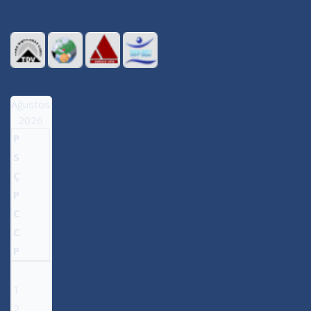
Ağustos
2026
P
S
Ç
P
C
C
P
1
2