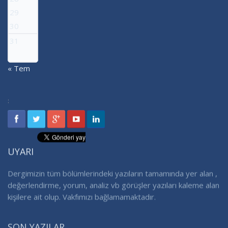
29
30
31
« Tem
:
UYARI
Dergimizin tüm bölümlerindeki yazıların tamamında yer alan ,
değerlendirme, yorum, analiz vb görüşler yazıları kaleme alan
kişilere ait olup. Vakfımızı bağlamamaktadır.