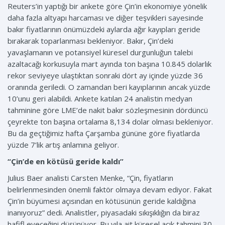
Reuters’in yaptığı bir ankete göre Çin’in ekonomiye yönelik
daha fazla altyapı harcaması ve diğer teşvikleri sayesinde
bakır fiyatlarının önümüzdeki aylarda ağır kayıpları geride
bırakarak toparlanması bekleniyor. Bakır, Çin’deki
yavaşlamanın ve potansiyel küresel durgunluğun talebi
azaltacağı korkusuyla mart ayında ton başına 10.845 dolarlık
rekor seviyeye ulaştıktan sonraki dört ay içinde yüzde 36
oranında geriledi. O zamandan beri kayıplarının ancak yüzde
10’unu geri alabildi. Ankete katılan 24 analistin medyan
tahminine göre LME’de nakit bakır sözleşmesinin dördüncü
çeyrekte ton başına ortalama 8,134 dolar olması bekleniyor.
Bu da geçtiğimiz hafta Çarşamba gününe göre fiyatlarda
yüzde 7’lik artış anlamına geliyor.
“Çin’de en kötüsü geride kaldı”
Julius Baer analisti Carsten Menke, “Çin, fiyatların
belirlenmesinden önemli faktör olmaya devam ediyor. Fakat
Çin’in büyümesi açısından en kötüsünün geride kaldığına
inanıyoruz” dedi. Analistler, piyasadaki sıkışıklığın da biraz
hafifl eyeceğini düşünüyor. Bu yıla ait küresel açık tahmini 30