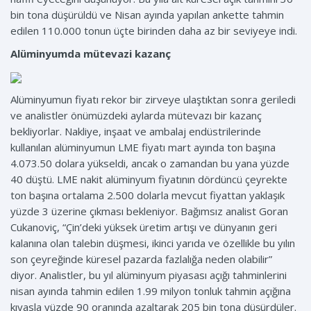
bin tona düşürüldü ve Nisan ayında yapılan ankette tahmin
edilen 110.000 tonun üçte birinden daha az bir seviyeye indi.
Alüminyumda mütevazi kazanç
Alüminyumun fiyatı rekor bir zirveye ulaştıktan sonra geriledi
ve analistler önümüzdeki aylarda mütevazı bir kazanç
bekliyorlar. Nakliye, inşaat ve ambalaj endüstrilerinde
kullanılan alüminyumun LME fiyatı mart ayında ton başına
4.073.50 dolara yükseldi, ancak o zamandan bu yana yüzde
40 düştü. LME nakit alüminyum fiyatının dördüncü çeyrekte
ton başına ortalama 2.500 dolarla mevcut fiyattan yaklaşık
yüzde 3 üzerine çıkması bekleniyor. Bağımsız analist Goran
Cukanoviç, “Çin’deki yüksek üretim artışı ve dünyanın geri
kalanına olan talebin düşmesi, ikinci yarıda ve özellikle bu yılın
son çeyreğinde küresel pazarda fazlalığa neden olabilir”
diyor. Analistler, bu yıl alüminyum piyasası açığı tahminlerini
nisan ayında tahmin edilen 1.99 milyon tonluk tahmin açığına
kıyasla yüzde 90 oranında azaltarak 205 bin tona düşürdüler.