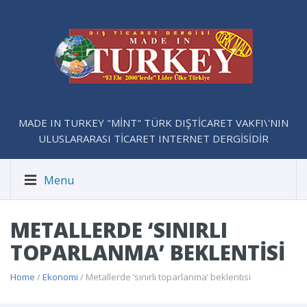
MADE IN TURKEY "MİNT" TÜRK DIŞTİCARET VAKFI\'NIN
ULUSLARARASI TİCARET INTERNET DERGİSİDİR
Menu
METALLERDE ‘SINIRLI
TOPARLANMA’ BEKLENTISI
Home
/
Ekonomi
/ Metallerde ‘sınırlı toparlanma’ beklentisi