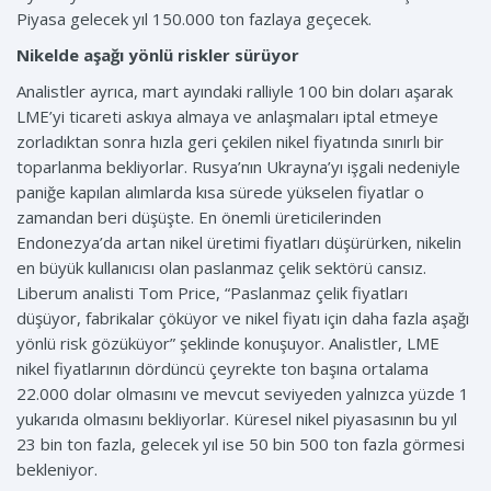
Piyasa gelecek yıl 150.000 ton fazlaya geçecek.
Nikelde aşağı yönlü riskler sürüyor
Analistler ayrıca, mart ayındaki ralliyle 100 bin doları aşarak
LME’yi ticareti askıya almaya ve anlaşmaları iptal etmeye
zorladıktan sonra hızla geri çekilen nikel fiyatında sınırlı bir
toparlanma bekliyorlar. Rusya’nın Ukrayna’yı işgali nedeniyle
paniğe kapılan alımlarda kısa sürede yükselen fiyatlar o
zamandan beri düşüşte. En önemli üreticilerinden
Endonezya’da artan nikel üretimi fiyatları düşürürken, nikelin
en büyük kullanıcısı olan paslanmaz çelik sektörü cansız.
Liberum analisti Tom Price, “Paslanmaz çelik fiyatları
düşüyor, fabrikalar çöküyor ve nikel fiyatı için daha fazla aşağı
yönlü risk gözüküyor” şeklinde konuşuyor. Analistler, LME
nikel fiyatlarının dördüncü çeyrekte ton başına ortalama
22.000 dolar olmasını ve mevcut seviyeden yalnızca yüzde 1
yukarıda olmasını bekliyorlar. Küresel nikel piyasasının bu yıl
23 bin ton fazla, gelecek yıl ise 50 bin 500 ton fazla görmesi
bekleniyor.