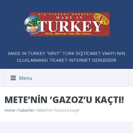
MADE IN TURKEY "MİNT" TÜRK DIŞTİCARET VAKFI\'NIN
ULUSLARARASI TİCARET INTERNET DERGİSİDİR
Menu
METE’NIN ‘GAZOZ’U KAÇTI!
Home
/
haberler
/ Mete’nin ‘Gazoz’u kaçtı!