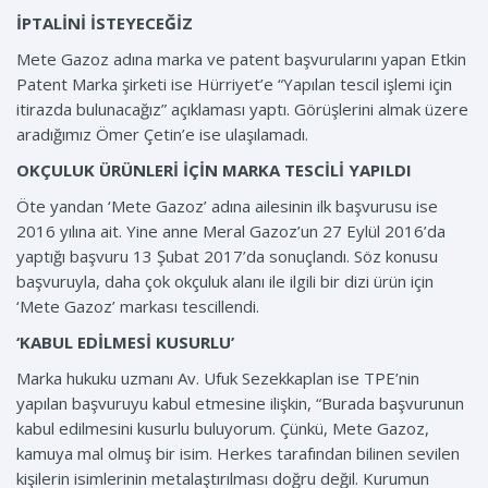
İPTALİNİ İSTEYECEĞİZ
Mete Gazoz adına marka ve patent başvurularını yapan Etkin
Patent Marka şirketi ise Hürriyet’e “Yapılan tescil işlemi için
itirazda bulunacağız” açıklaması yaptı. Görüşlerini almak üzere
aradığımız Ömer Çetin’e ise ulaşılamadı.
OKÇULUK ÜRÜNLERİ İÇİN MARKA TESCİLİ YAPILDI
Öte yandan ‘Mete Gazoz’ adına ailesinin ilk başvurusu ise
2016 yılına ait. Yine anne Meral Gazoz’un 27 Eylül 2016’da
yaptığı başvuru 13 Şubat 2017’da sonuçlandı. Söz konusu
başvuruyla, daha çok okçuluk alanı ile ilgili bir dizi ürün için
‘Mete Gazoz’ markası tescillendi.
‘KABUL EDİLMESİ KUSURLU’
Marka hukuku uzmanı Av. Ufuk Sezekkaplan ise TPE’nin
yapılan başvuruyu kabul etmesine ilişkin, “Burada başvurunun
kabul edilmesini kusurlu buluyorum. Çünkü, Mete Gazoz,
kamuya mal olmuş bir isim. Herkes tarafından bilinen sevilen
kişilerin isimlerinin metalaştırılması doğru değil. Kurumun