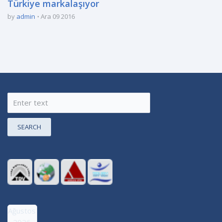
Türkiye markalaşıyor
by
admin
Ara 09 2016
SEARCH
Ağustos