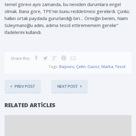
temel görevi aynı zamanda, bu neviden durumlara engel
olmak. Bana göre, TPE’nin bunu reddetmesi gerekirdi. Çünkü
halkın ortak paydada gururlandığı biri… Örneğin benim, Naim
Süleymanoğlu adını, adıma tescil ettirememem gerekir”
ifadelerini kullandı.
Share this:
Tags:
Başvuru
,
Çetin
,
Gazoz
,
Marka
,
Tescil
PREV POST
NEXT POST
RELATED ARTICLES