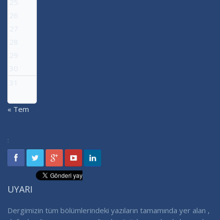
25
26
27
28
29
30
31
« Tem
:
UYARI
Dergimizin tüm bölümlerindeki yazıların tamamında yer alan ,