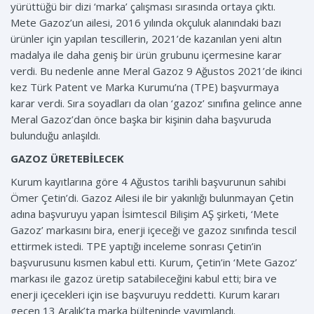
yürüttüğü bir dizi ‘marka’ çalışması sırasında ortaya çıktı.
Mete Gazoz’un ailesi, 2016 yılında okçuluk alanındaki bazı
ürünler için yapılan tescillerin, 2021’de kazanılan yeni altın
madalya ile daha geniş bir ürün grubunu içermesine karar
verdi. Bu nedenle anne Meral Gazoz 9 Ağustos 2021’de ikinci
kez Türk Patent ve Marka Kurumu’na (TPE) başvurmaya
karar verdi. Sıra soyadları da olan ‘gazoz’ sınıfına gelince anne
Meral Gazoz’dan önce başka bir kişinin daha başvuruda
bulunduğu anlaşıldı.
GAZOZ ÜRETEBİLECEK
Kurum kayıtlarına göre 4 Ağustos tarihli başvurunun sahibi
Ömer Çetin’di. Gazoz Ailesi ile bir yakınlığı bulunmayan Çetin
adına başvuruyu yapan İsimtescil Bilişim AŞ şirketi, ‘Mete
Gazoz’ markasını bira, enerji içeceği ve gazoz sınıfında tescil
ettirmek istedi. TPE yaptığı inceleme sonrası Çetin’in
başvurusunu kısmen kabul etti. Kurum, Çetin’in ‘Mete Gazoz’
markası ile gazoz üretip satabileceğini kabul etti; bira ve
enerji içecekleri için ise başvuruyu reddetti. Kurum kararı
geçen 13 Aralık’ta marka bülteninde yayımlandı.