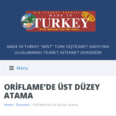
MADE IN TURKEY "MİNT" TÜRK DIŞTİCARET VAKFI\'NIN
ULUSLARARASI TİCARET INTERNET DERGİSİDİR
Menu
ORIFLAME’DE ÜST DÜZEY
ATAMA
Home
/
Ekonomi
/ Oriflame’de üst düzey atama