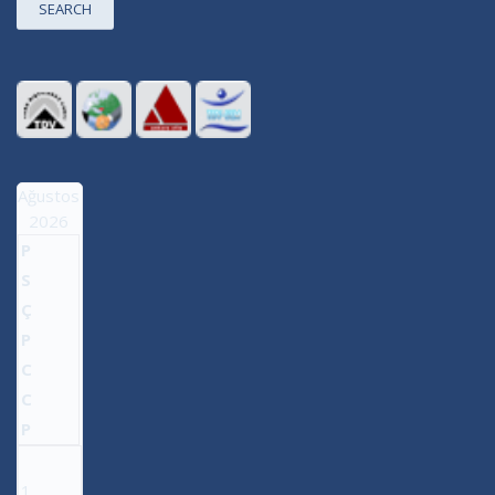
SEARCH
Ağustos
2026
P
S
Ç
P
C
C
P
1