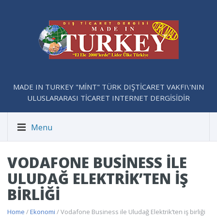
MADE IN TURKEY "MİNT" TÜRK DIŞTİCARET VAKFI\'NIN
ULUSLARARASI TİCARET INTERNET DERGİSİDİR
Menu
VODAFONE BUSINESS ILE
ULUDAĞ ELEKTRIK’TEN IŞ
BIRLIĞI
Home
/
Ekonomi
/ Vodafone Business ile Uludağ Elektrik’ten iş birliği