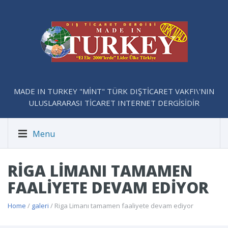
MADE IN TURKEY "MİNT" TÜRK DIŞTİCARET VAKFI\'NIN
ULUSLARARASI TİCARET INTERNET DERGİSİDİR
Menu
RIGA LIMANI TAMAMEN
FAALIYETE DEVAM EDIYOR
Home
/
galeri
/ Riga Limanı tamamen faaliyete devam ediyor