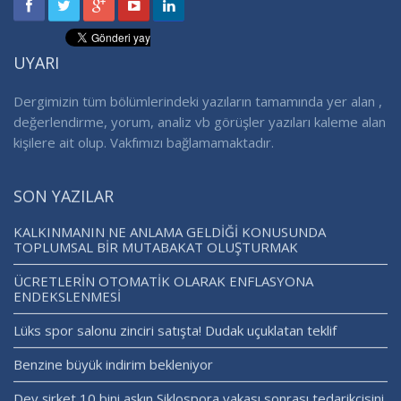
UYARI
Dergimizin tüm bölümlerindeki yazıların tamamında yer alan ,
değerlendirme, yorum, analiz vb görüşler yazıları kaleme alan
kişilere ait olup. Vakfımızı bağlamamaktadır.
SON YAZILAR
KALKINMANIN NE ANLAMA GELDİĞİ KONUSUNDA
TOPLUMSAL BİR MUTABAKAT OLUŞTURMAK
ÜCRETLERİN OTOMATİK OLARAK ENFLASYONA
ENDEKSLENMESİ
Lüks spor salonu zinciri satışta! Dudak uçuklatan teklif
Benzine büyük indirim bekleniyor
Dev şirket 10 bini aşkın Siklospora vakası sonrası tedarikçisini