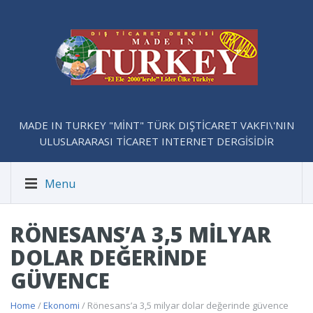
MADE IN TURKEY "MİNT" TÜRK DIŞTİCARET VAKFI\'NIN
ULUSLARARASI TİCARET INTERNET DERGİSİDİR
Menu
RÖNESANS’A 3,5 MILYAR
DOLAR DEĞERINDE
GÜVENCE
Home
/
Ekonomi
/ Rönesans’a 3,5 milyar dolar değerinde güvence