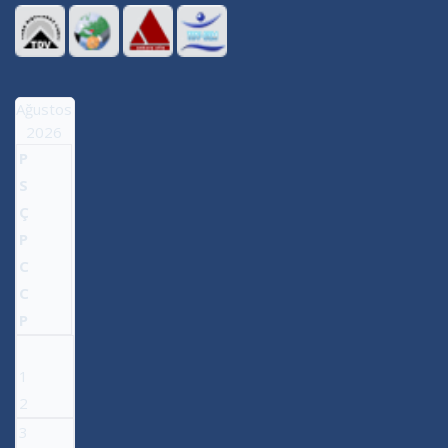
Ağustos
2026
P
S
Ç
P
C
C
P
1
2
3