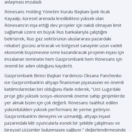
anlaşması imzaladı.
Rönesans Holding Yönetim Kurulu Başkanı İpek Ilıcak
Kayaalp, küresel arenada kredibilitesi yüksek olan
Rönesans’ın inşa ettiği dev projeler için nakdi olmayan limit
sağlamak üzere en büyük Rus bankalarıyla çalıştığını
belirterek, Rus gaz sektörünün uluslararası pazardaki
rekabet gücünü artıracak ve bölgesel sanayinin uzun vadeli
ekonomik büyümesine ivme kazandıracak projenin inşası için
imzalanan teminatın hem Gazprombank hem Rönesans için
önemli bir adım olduğunu kaydetti.
Gazprombank Birinci Başkan Yardımcısı Oksana Panchenko
ise Gazprombank’ın altyapı finansman piyasasının en önemli
katılımcılarından biri olduğunu ifade ederek, “Ust-Luga’daki
proje gibi yüksek sosyo-ekonomik öneme sahip girişimlerde
yer almak bizim için çok değerli. Rönesans taahhüt edilen
yükümlülükleri yüksek performans ile yerine getiriyor.
Gazprombank’ın deneyimi ve uzmanlığı, altyapı inşaat
pazarındaki kilit oyuncularla esnek bir şekilde çalışılması ve
bireysel çözümler bulunmasını sağlıyor.” değerlendirmesinde