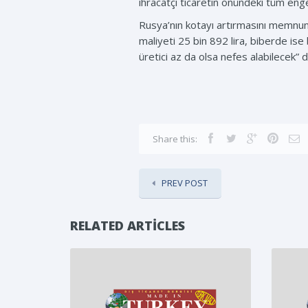
ihracatçı ticaretin önündeki tüm engel
Rusya’nın kotayı artırmasını memnuni
maliyeti 25 bin 892 lira, biberde ise b
üretici az da olsa nefes alabilecek” 
Share this:
PREV POST
RELATED ARTICLES