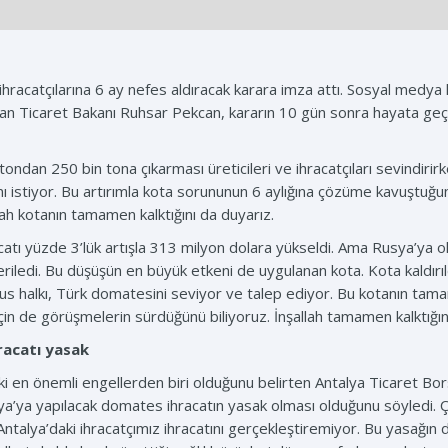
racatçılarına 6 ay nefes aldıracak karara imza attı. Sosyal medy
yuran Ticaret Bakanı Ruhsar Pekcan, kararın 10 gün sonra hayata geçec
ndan 250 bin tona çıkarması üreticileri ve ihracatçıları sevindirirk
ı istiyor. Bu artırımla kota sorununun 6 aylığına çözüme kavuştu
llah kotanın tamamen kalktığını da duyarız.
atı yüzde 3’lük artışla 313 milyon dolara yükseldi. Ama Rusya’ya 
riledi. Bu düşüşün en büyük etkeni de uygulanan kota. Kota kaldırı
 Rus halkı, Türk domatesini seviyor ve talep ediyor. Bu kotanın tama
in de görüşmelerin sürdüğünü biliyoruz. İnşallah tamamen kalktığını
racatı yasak
 en önemli engellerden biri olduğunu belirten Antalya Ticaret Borsa
ya’ya yapılacak domates ihracatın yasak olması olduğunu söyledi. 
talya’daki ihracatçımız ihracatını gerçekleştiremiyor. Bu yasağın da