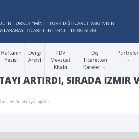
E IN TURKEY "MİNT" TÜRK DIŞTİCARET VAKFI\'NIN
SLARARASI TİCARET INTERNET DERGİSİDİR
Haftanın
Dergi
TDV
Dış
Portreler
Yazısı
Arşivi
Mevzuat
Ticaretten
Kitabı
Kareler
AYI ARTIRDI, SIRADA İZMIR 
İzmir ve Antalya yasağı var