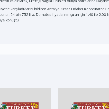
lerin kaldırılarak, ürettiği sağlıklı ürünleri dünya sofralarına ulaştı
yetle karşıladıklarını bildiren Antalya Ziraat Odaları Koordinatör
unun 24 bin 752 lira. Domates fiyatlarının şu an için 1.40 ile 2.00 lir
diye konuştu.