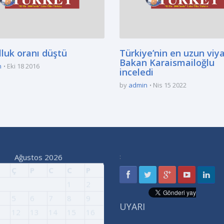
luk oranı düştü
Türkiye’nin en uzun viy
Bakan Karaismailoğlu
n
Eki 18 2016
inceledi
by
admin
Nis 15 2022
Ağustos 2026
:
Ç
P
C
C
P
1
2
5
6
7
8
9
UYARI
1
12
13
14
15
16