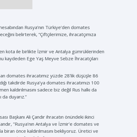
a hesabından Rusya’nın Türkiye’den domates
eğini belirterek, “Çiftçilerimize, ihracatçımıza
en kota ile birlikte İzmir ve Antalya gümrüklerinden
ğunu kaydeden Ege Yaş Meyve Sebze İhracatçıları
olan domates ihracatımız yüzde 28’lik düşüşle 86
ldığı takdirde Rusya’ya domates ihracatımızı 100
men kaldırılmasını sadece biz değil Rus halkı da
 da duyarız.”
sı Başkanı Ali Çandır ihracatın önündeki ikinci
Çandır, ”Rusya’nın Antalya ve İzmir’e domates ve
 biran önce kaldırılmasını bekliyoruz. Üretici ve