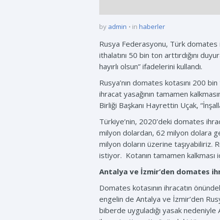
by
admin
in
haberler
Rusya Federasyonu, Türk domates ih
ithalatını 50 bin ton arttırdığını du
hayırlı olsun” ifadelerini kullandı.
Rusya’nın domates kotasını 200 bin to
ihracat yasağının tamamen kalkmasın
Birliği Başkanı Hayrettin Uçak, “İnşa
Türkiye’nin, 2020’deki domates ihrac
milyon dolardan, 62 milyon dolara ge
milyon doların üzerine taşıyabiliriz.
istiyor. Kotanın tamamen kalkması iç
Antalya ve İzmir’den domates ih
Domates kotasının ihracatın önündeki
engelin de Antalya ve İzmir’den Rus
biberde uyguladığı yasak nedeniyle An