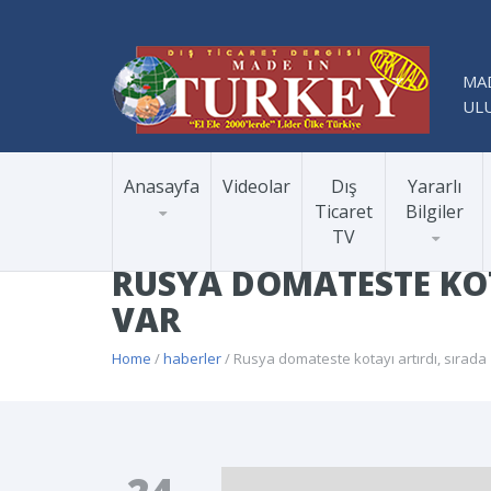
MAD
ULU
Anasayfa
Videolar
Dış
Yararlı
Ticaret
Bilgiler
TV
RUSYA DOMATESTE KOT
VAR
Home
/
haberler
/ Rusya domateste kotayı artırdı, sırada 