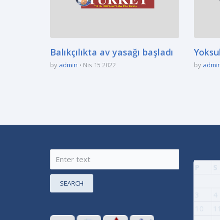
Balıkçılıkta av yasağı başladı
Yoksul
by
admin
Nis 15 2022
by
admi
P
S
SEARCH
3
4
10
1