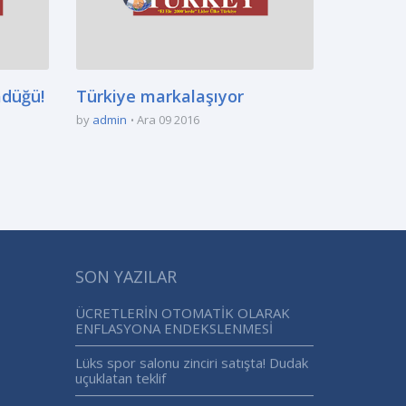
adüğü!
Türkiye markalaşıyor
by
admin
Ara 09 2016
SON YAZILAR
ÜCRETLERİN OTOMATİK OLARAK
ENFLASYONA ENDEKSLENMESİ
Lüks spor salonu zinciri satışta! Dudak
uçuklatan teklif