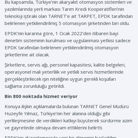
Bu kapsamda, Türkiye’nin akaryakıt otomasyon sistemleri ve
yazılımlarında yerli markası Tarım Kredi Kooperatifleri’nin
teknoloji iştiraki olan TARNET’e ait TARPET, EPDK tarafından
belirlenen yetkilendirilmiş 5 otomasyon şirketinden biri oldu.
EPDK’nin kararına göre, 1 Ocak 2022’den itibaren bayi
denetim sisteminin kurulması ve uygulanması yetkisi sadece
EPDK tarafından belirlenen yetkilendirilmiş otomasyon
şirketlerine ait olacak.
Şirketlere, servis ağı, personel kapasitesi, kalite belgeleri,
operasyonel mali yeterlilik ve yetkili servis hizmetlerinde
gerçekleştirilecek işin niteliğine uygun gerekli koşulları
sağlama zorunluluğu getirildi.
Bin 800 noktada hizmet veriyor
Konuya ilişkin açıklamalarda bulunan TARNET Genel Müdürü
Huzeyfe Yılmaz, Türkiye’nin her alanına olduğu gibi
yerlileşmesine de verdikleri katkıyı büyüterek sürdürme azim
ve gayretinde olmaya devam ettiklerini belirtti.
EPDK’nin düzenlemesiyle yeni bir dönemin başladığını