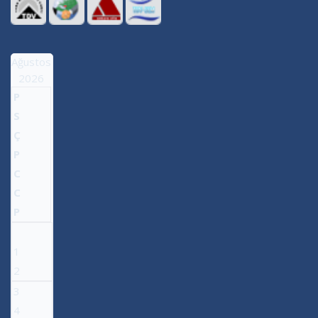
Ağustos
2026
P
S
Ç
P
C
C
P
1
2
3
4