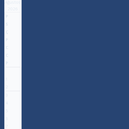
Ağustos
2026
P
S
Ç
P
C
C
P
1
2
3
4
5
6
7