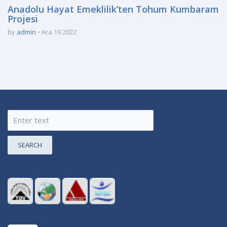
Anadolu Hayat Emeklilik’ten Tohum Kumbaram
Projesi
by
admin
Ara 19 2022
SEARCH