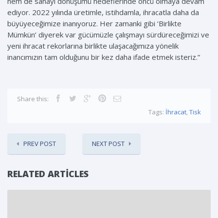
hem de sanayi dönüşümü hedeflerinde öncü olmaya devam
ediyor. 2022 yılında üretimle, istihdamla, ihracatla daha da
büyüyeceğimize inanıyoruz. Her zamanki gibi ‘Birlikte
Mümkün’ diyerek var gücümüzle çalışmayı sürdüreceğimizi ve
yeni ihracat rekorlarına birlikte ulaşacağımıza yönelik
inancımızın tam olduğunu bir kez daha ifade etmek isteriz.”
Share this:
Tags:
İhracat
,
Tisk
PREV POST
NEXT POST
RELATED ARTICLES