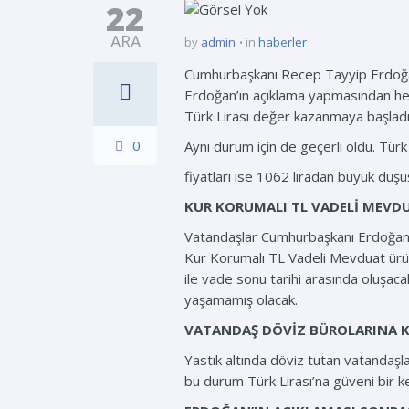
22
ARA
by
admin
in
haberler
Cumhurbaşkanı Recep Tayyip Erdoğan’
Erdoğan’ın açıklama yapmasından hem
Türk Lirası değer kazanmaya başladı.
0
Aynı durum için de geçerli oldu. Türk
fiyatları ise 1062 liradan büyük düşü
KUR KORUMALI TL VADELİ MEVDU
Vatandaşlar Cumhurbaşkanı Erdoğan’
Kur Korumalı TL Vadeli Mevduat ürünü
ile vade sonu tarihi arasında oluşac
yaşamamış olacak.
VATANDAŞ DÖVİZ BÜROLARINA 
Yastık altında döviz tutan vatandaşla
bu durum Türk Lirası’na güveni bir 