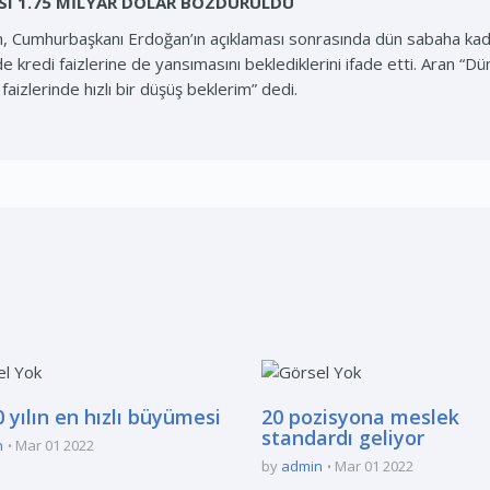
SI 1.75 MİLYAR DOLAR BOZDURULDU
, Cumhurbaşkanı Erdoğan’ın açıklaması sonrasında dün sabaha kada
lde kredi faizlerine de yansımasını beklediklerini ifade etti. Aran “D
aizlerinde hızlı bir düşüş beklerim” dedi.
 yılın en hızlı büyümesi
20 pozisyona meslek
standardı geliyor
n
Mar 01 2022
by
admin
Mar 01 2022