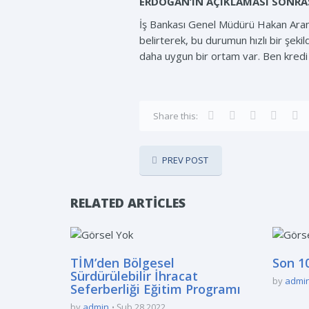
ERDOĞAN’IN AÇIKLAMASI SONRA
İş Bankası Genel Müdürü Hakan Aran
belirterek, bu durumun hızlı bir şeki
daha uygun bir ortam var. Ben kredi f
Share this:
PREV POST
RELATED ARTICLES
TİM’den Bölgesel
Son 10
Sürdürülebilir İhracat
by
admi
Seferberliği Eğitim Programı
by
admin
Şub 28 2022