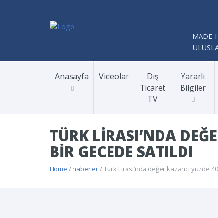
MADE I
ULUSLA
Anasayfa
Videolar
Dış
Yararlı
Ticaret
Bilgiler
TV
TÜRK LIRASI’NDA DEĞE
BIR GECEDE SATILDI
Home
/
haberler
/ Türk Lirası’nda değer kazancı yüzde 40’a