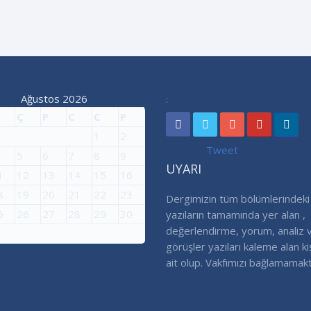
Ağustos 2026
:
Ç
P
C
C
P
1
2
Tweet
5
6
7
8
9
UYARI
1
12
13
14
15
16
8
19
20
21
22
23
Dergimizin tüm bölümlerindeki
5
26
27
28
29
30
yazıların tamamında yer alan ,
değerlendirme, yorum, analiz 
görüşler yazıları kaleme alan ki
ait olup. Vakfımızı bağlamamakt