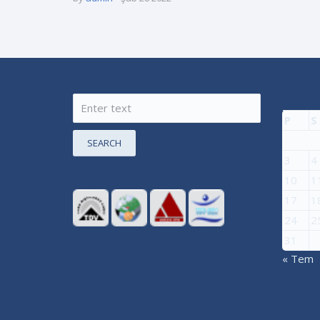
P
S
SEARCH
3
4
10
1
17
1
24
2
31
« Tem