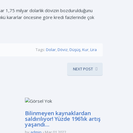
r 1,75 milyar dolarlık dövizin bozdurulduğunu
ünkü kararlar öncesine göre kredi faizlerinde çok
Tags:
Dolar
,
Döviz
,
Düşüş
,
Kur
,
Lira
NEXT POST
Bilinmeyen kaynaklardan
saldırılıyor! Yüzde 196’lık artış
yaşandı…
by
admin
Mar 01 2022