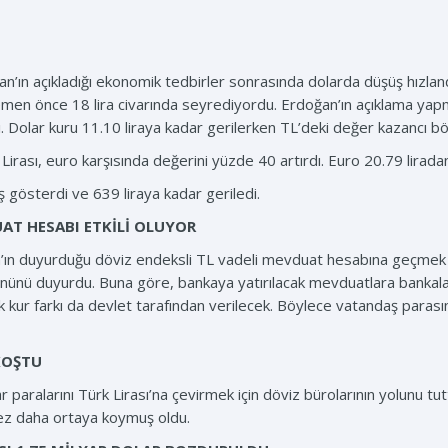
ın açıkladığı ekonomik tedbirler sonrasında dolarda düşüş hızland
en önce 18 lira civarında seyrediyordu. Erdoğan’ın açıklama yapma
 Dolar kuru 11.10 liraya kadar gerilerken TL’deki değer kazancı b
 Lirası, euro karşısında değerini yüzde 40 artırdı. Euro 20.79 lirada
ş gösterdi ve 639 liraya kadar geriledi.
AT HESABI ETKİLİ OLUYOR
ın duyurduğu döviz endeksli TL vadeli mevduat hesabına geçmek iç
nü duyurdu. Buna göre, bankaya yatırılacak mevduatlara bankaların 
ak kur farkı da devlet tarafından verilecek. Böylece vatandaş parası
KOŞTU
r paralarını Türk Lirası’na çevirmek için döviz bürolarının yolunu t
kez daha ortaya koymuş oldu.