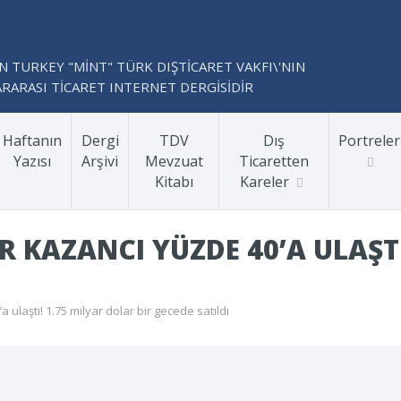
N TURKEY "MİNT" TÜRK DIŞTİCARET VAKFI\'NIN
RARASI TİCARET INTERNET DERGİSİDİR
Haftanın
Dergi
TDV
Dış
Portreler
Yazısı
Arşivi
Mevzuat
Ticaretten
Kitabı
Kareler
R KAZANCI YÜZDE 40’A ULAŞT
 ulaştı! 1.75 milyar dolar bir gecede satıldı