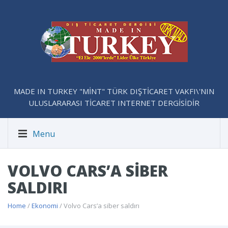
MADE IN TURKEY "MİNT" TÜRK DIŞTİCARET VAKFI\'NIN
ULUSLARARASI TİCARET INTERNET DERGİSİDİR
Menu
VOLVO CARS’A SIBER
SALDIRI
Home
/
Ekonomi
/ Volvo Cars’a siber saldırı