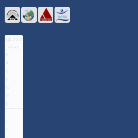
Ağustos
2026
P
S
Ç
P
C
C
P
1
2