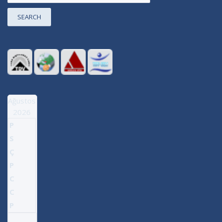
SEARCH
Ağustos
2026
P
S
Ç
P
C
C
P