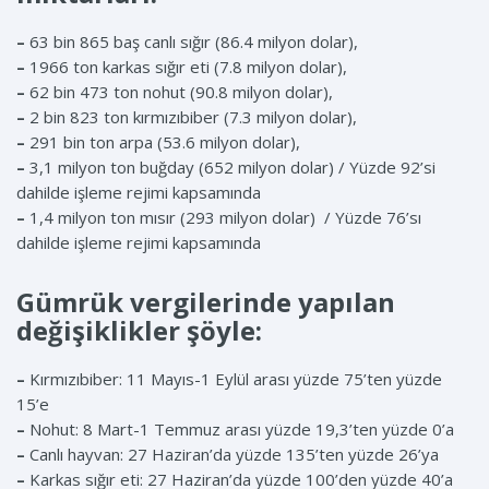
–
63 bin 865 baş canlı sığır (86.4 milyon dolar),
–
1966 ton karkas sığır eti (7.8 milyon dolar),
–
62 bin 473 ton nohut (90.8 milyon dolar),
–
2 bin 823 ton kırmızıbiber (7.3 milyon dolar),
–
291 bin ton arpa (53.6 milyon dolar),
–
3,1 milyon ton buğday (652 milyon dolar) / Yüzde 92’si
dahilde işleme rejimi kapsamında
–
1,4 milyon ton mısır (293 milyon dolar) / Yüzde 76’sı
dahilde işleme rejimi kapsamında
Gümrük vergilerinde yapılan
değişiklikler şöyle:
–
Kırmızıbiber: 11 Mayıs-1 Eylül arası yüzde 75’ten yüzde
15’e
–
Nohut: 8 Mart-1 Temmuz arası yüzde 19,3’ten yüzde 0’a
–
Canlı hayvan: 27 Haziran’da yüzde 135’ten yüzde 26’ya
–
Karkas sığır eti: 27 Haziran’da yüzde 100’den yüzde 40’a