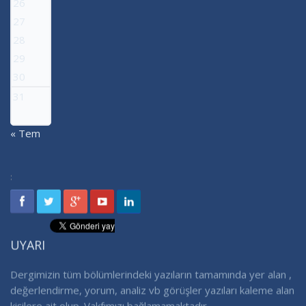
26
27
28
29
30
31
« Tem
:
UYARI
Dergimizin tüm bölümlerindeki yazıların tamamında yer alan ,
değerlendirme, yorum, analiz vb görüşler yazıları kaleme alan