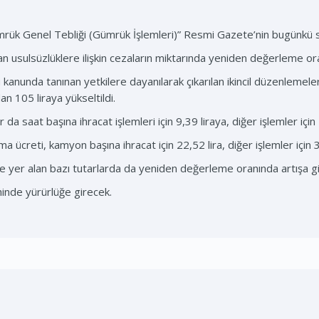
mrük Genel Tebliği (Gümrük İşlemleri)” Resmi Gazete’nin bugünkü s
n usulsüzlüklere ilişkin cezaların miktarında yeniden değerleme ora
nunda tanınan yetkilere dayanılarak çıkarılan ikincil düzenlemeler
an 105 liraya yükseltildi.
ar da saat başına ihracat işlemleri için 9,39 liraya, diğer işlemler için 
şma ücreti, kamyon başına ihracat için 22,52 lira, diğer işlemler için 
yer alan bazı tutarlarda da yeniden değerleme oranında artışa gid
inde yürürlüğe girecek.