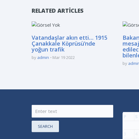
RELATED ARTICLES
Vatandaşlar akın etti… 1915
Bakan
Çanakkale Köprüsü’nde
mesaj
yoğun trafik
edilec
bilenl
by
admin
Mar 19 2022
by
admi
P
S
SEARCH
3
4