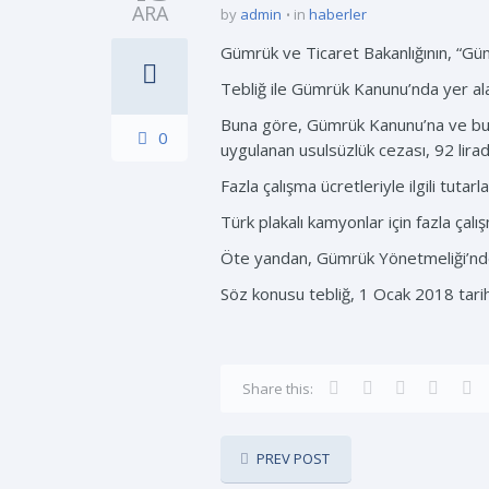
ARA
by
admin
in
haberler
Gümrük ve Ticaret Bakanlığının, “Gü
Tebliğ ile Gümrük Kanunu’nda yer ala
Buna göre, Gümrük Kanunu’na ve bu ka
0
uygulanan usulsüzlük cezası, 92 lirad
Fazla çalışma ücretleriyle ilgili tutarl
Türk plakalı kamyonlar için fazla çalı
Öte yandan, Gümrük Yönetmeliği’nde 
Söz konusu tebliğ, 1 Ocak 2018 tarih
Share this:
PREV POST