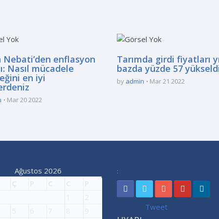
 Nebati’den enflasyon
Tarımda girdi fiyatları yı
ı: Nasıl mücadele
bazda yüzde 57 yükseld
eğini en iyi
by
admin
Mar 21 2022
erdeniz
n
Mar 20 2022
Ağustos 2026
:
Ç
P
C
C
P
1
2
Tweet
5
6
7
8
9