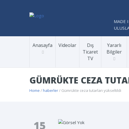
MADE I
ULUSLA
Anasayfa
Videolar
Dış
Yararlı
Ticaret
Bilgiler
TV
GÜMRÜKTE CEZA TUTAR
Home
/
haberler
/ Gümrükte ceza tutarları yükseltildi
15