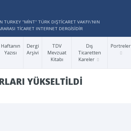
N TURKEY "MİNT" TÜRK DIŞTİCARET VAKFI\'NIN
RARASI TİCARET INTERNET DERGİSİDİR
Haftanın
Dergi
TDV
Dış
Portreler
Yazısı
Arşivi
Mevzuat
Ticaretten
Kitabı
Kareler
LARI YÜKSELTILDI