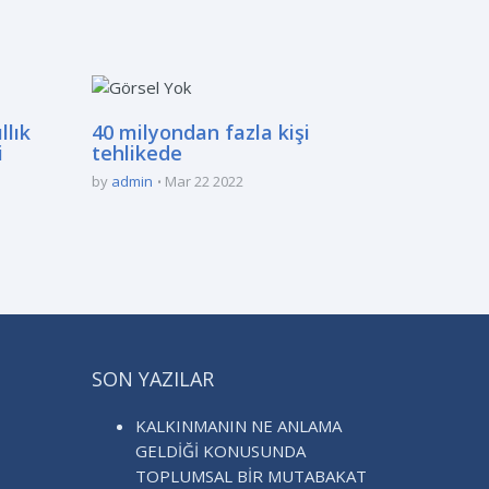
llık
40 milyondan fazla kişi
i
tehlikede
by
admin
Mar 22 2022
SON YAZILAR
KALKINMANIN NE ANLAMA
GELDİĞİ KONUSUNDA
TOPLUMSAL BİR MUTABAKAT